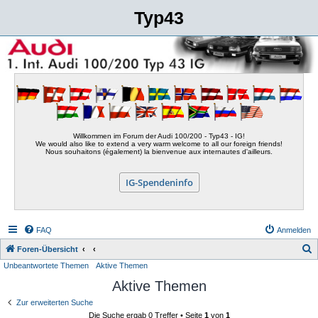
Typ43
Willkommen im Forum der Audi 100/200 - Typ43 - IG!
We would also like to extend a very warm welcome to all our foreign friends!
Nous souhaitons (également) la bienvenue aux internautes d'ailleurs.
IG-Spendeninfo
FAQ
Anmelden
S
Foren-Übersicht
Unbeantwortete Themen
Aktive Themen
u
Aktive Themen
c
h
Zur erweiterten Suche
Die Suche ergab 0 Treffer • Seite
1
von
1
e