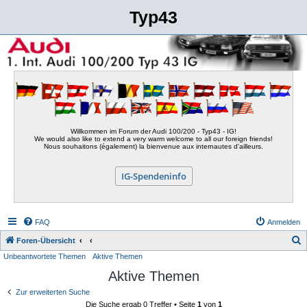
Typ43
Willkommen im Forum der Audi 100/200 - Typ43 - IG!
We would also like to extend a very warm welcome to all our foreign friends!
Nous souhaitons (également) la bienvenue aux internautes d'ailleurs.
IG-Spendeninfo
FAQ
Anmelden
S
Foren-Übersicht
Unbeantwortete Themen
Aktive Themen
u
Aktive Themen
c
h
Zur erweiterten Suche
Die Suche ergab 0 Treffer • Seite
1
von
1
e