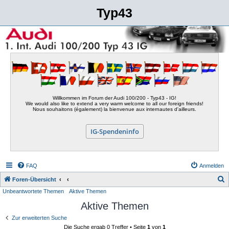
Typ43
Willkommen im Forum der Audi 100/200 - Typ43 - IG!
We would also like to extend a very warm welcome to all our foreign friends!
Nous souhaitons (également) la bienvenue aux internautes d'ailleurs.
IG-Spendeninfo
FAQ
Anmelden
S
Foren-Übersicht
Unbeantwortete Themen
Aktive Themen
u
Aktive Themen
c
h
Zur erweiterten Suche
Die Suche ergab 0 Treffer • Seite
1
von
1
e