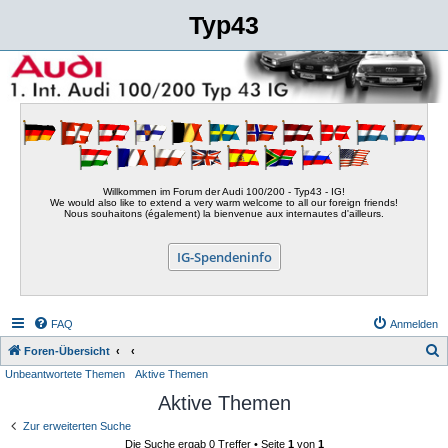
Typ43
Willkommen im Forum der Audi 100/200 - Typ43 - IG!
We would also like to extend a very warm welcome to all our foreign friends!
Nous souhaitons (également) la bienvenue aux internautes d'ailleurs.
IG-Spendeninfo
FAQ
Anmelden
S
Foren-Übersicht
Unbeantwortete Themen
Aktive Themen
u
Aktive Themen
c
h
Zur erweiterten Suche
Die Suche ergab 0 Treffer • Seite
1
von
1
e