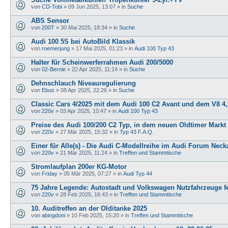
von
CD-Tobi
»
09 Jun 2025, 13:07
» in
Suche
ABS Sensor
von
200T
»
30 Mai 2025, 18:34
» in
Suche
Audi 100 5S bei AutoBild Klassik
von
roemerjung
»
17 Mai 2025, 01:23
» in
Audi 100 Typ 43
Halter für Scheinwerferrahmen Audi 200/5000
von
02-Bernie
»
22 Apr 2025, 11:14
» in
Suche
Dehnschlauch Niveauregulierung
von
Ebus
»
08 Apr 2025, 22:26
» in
Suche
Classic Cars 4/2025 mit dem Audi 100 C2 Avant und dem V8 4,
von
220v
»
03 Apr 2025, 10:47
» in
Audi 100 Typ 43
Preise des Audi 100/200 C2 Typ, in dem neuen Oldtimer Markt
von
220v
»
27 Mär 2025, 15:32
» in
Typ 43 F.A.Q.
Einer für Alle(s) - Die Audi C-Modellreihe im Audi Forum Neck
von
220v
»
21 Mär 2025, 11:24
» in
Treffen und Stammtische
Stromlaufplan 200er KG-Motor
von
Friday
»
05 Mär 2025, 07:27
» in
Audi Typ 44
75 Jahre Legende: Autostadt und Volkswagen Nutzfahrzeuge fe
von
220v
»
28 Feb 2025, 16:43
» in
Treffen und Stammtische
10. Auditreffen an der Olditanke 2025
von
abingdoni
»
10 Feb 2025, 15:20
» in
Treffen und Stammtische