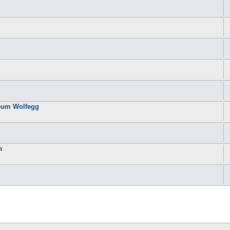
seum Wolfegg
n