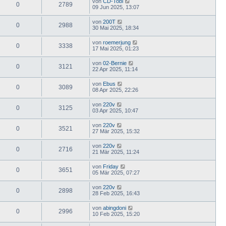
von
CD-Tobi
0
2789
09 Jun 2025, 13:07
von
200T
0
2988
30 Mai 2025, 18:34
von
roemerjung
0
3338
17 Mai 2025, 01:23
von
02-Bernie
0
3121
22 Apr 2025, 11:14
von
Ebus
0
3089
08 Apr 2025, 22:26
von
220v
0
3125
03 Apr 2025, 10:47
von
220v
0
3521
27 Mär 2025, 15:32
von
220v
0
2716
21 Mär 2025, 11:24
von
Friday
0
3651
05 Mär 2025, 07:27
von
220v
0
2898
28 Feb 2025, 16:43
von
abingdoni
0
2996
10 Feb 2025, 15:20