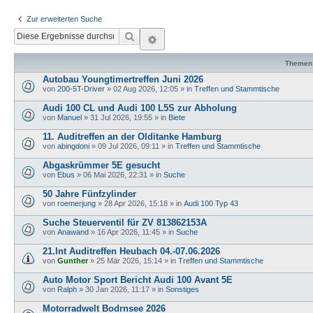
Zur erweiterten Suche
Suche
Erweiterte Suche
Themen
Autobau Youngtimertreffen Juni 2026
von
200-5T-Driver
»
02 Aug 2026, 12:05
» in
Treffen und Stammtische
Audi 100 CL und Audi 100 L5S zur Abholung
von
Manuel
»
31 Jul 2026, 19:55
» in
Biete
11. Auditreffen an der Olditanke Hamburg
von
abingdoni
»
09 Jul 2026, 09:11
» in
Treffen und Stammtische
Abgaskrümmer 5E gesucht
von
Ebus
»
06 Mai 2026, 22:31
» in
Suche
50 Jahre Fünfzylinder
von
roemerjung
»
28 Apr 2026, 15:18
» in
Audi 100 Typ 43
Suche Steuerventil für ZV 813862153A
von
Anawand
»
16 Apr 2026, 11:45
» in
Suche
21.Int Auditreffen Heubach 04.-07.06.2026
von
Gunther
»
25 Mär 2026, 15:14
» in
Treffen und Stammtische
Auto Motor Sport Bericht Audi 100 Avant 5E
von
Ralph
»
30 Jan 2026, 11:17
» in
Sonstiges
Motorradwelt Bodrnsee 2026