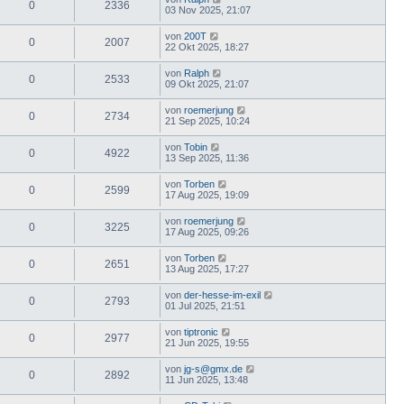
0
2336
03 Nov 2025, 21:07
von
200T
0
2007
22 Okt 2025, 18:27
von
Ralph
0
2533
09 Okt 2025, 21:07
von
roemerjung
0
2734
21 Sep 2025, 10:24
von
Tobin
0
4922
13 Sep 2025, 11:36
von
Torben
0
2599
17 Aug 2025, 19:09
von
roemerjung
0
3225
17 Aug 2025, 09:26
von
Torben
0
2651
13 Aug 2025, 17:27
von
der-hesse-im-exil
0
2793
01 Jul 2025, 21:51
von
tiptronic
0
2977
21 Jun 2025, 19:55
von
jg-s@gmx.de
0
2892
11 Jun 2025, 13:48