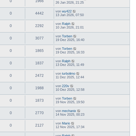
0
1966
26 Jan 2026, 21:25
von
wy422
0
4442
13 Jan 2026, 07:50
von
Ralph
0
2292
10 Jan 2026, 21:01
von
Torben
0
3077
19 Dez 2025, 16:40
von
Torben
0
1865
19 Dez 2025, 16:33
von
Ralph
0
1837
13 Dez 2025, 11:49
von
turbolimo
0
2472
11 Dez 2025, 12:44
von
220v
0
1988
10 Dez 2025, 12:58
von
Torben
0
1873
19 Nov 2025, 19:50
von
mechanix
0
2770
14 Nov 2025, 00:23
von
Mario
0
2127
12 Nov 2025, 17:34
von
Ralph