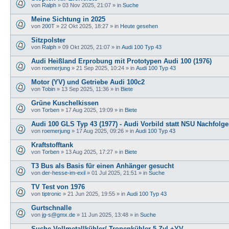
von
Ralph
»
03 Nov 2025, 21:07
» in
Suche
Meine Sichtung in 2025
von
200T
»
22 Okt 2025, 18:27
» in
Heute gesehen
Sitzpolster
von
Ralph
»
09 Okt 2025, 21:07
» in
Audi 100 Typ 43
Audi Heißland Erprobung mit Prototypen Audi 100 (1976)
von
roemerjung
»
21 Sep 2025, 10:24
» in
Audi 100 Typ 43
Motor (YV) und Getriebe Audi 100c2
von
Tobin
»
13 Sep 2025, 11:36
» in
Biete
Grüne Kuschelkissen
von
Torben
»
17 Aug 2025, 19:09
» in
Biete
Audi 100 GLS Typ 43 (1977) - Audi Vorbild statt NSU Nachfolge
von
roemerjung
»
17 Aug 2025, 09:26
» in
Audi 100 Typ 43
Kraftstofftank
von
Torben
»
13 Aug 2025, 17:27
» in
Biete
T3 Bus als Basis für einen Anhänger gesucht
von
der-hesse-im-exil
»
01 Jul 2025, 21:51
» in
Suche
TV Test von 1976
von
tiptronic
»
21 Jun 2025, 19:55
» in
Audi 100 Typ 43
Gurtschnalle
von
jg-s@gmx.de
»
11 Jun 2025, 13:48
» in
Suche
Suche Vollmetallkühler/ Tropenkühler 5-Zyl.+YV