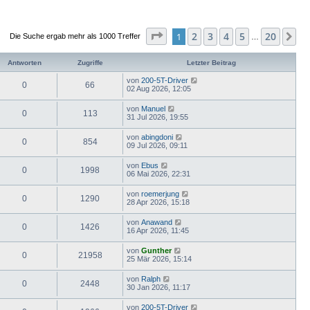
Seite
1
von
20
2
3
4
5
20
1
Nä
Die Suche ergab mehr als 1000 Treffer
…
Antworten
Zugriffe
Letzter Beitrag
von
200-5T-Driver
0
66
02 Aug 2026, 12:05
von
Manuel
0
113
31 Jul 2026, 19:55
von
abingdoni
0
854
09 Jul 2026, 09:11
von
Ebus
0
1998
06 Mai 2026, 22:31
von
roemerjung
0
1290
28 Apr 2026, 15:18
von
Anawand
0
1426
16 Apr 2026, 11:45
von
Gunther
0
21958
25 Mär 2026, 15:14
von
Ralph
0
2448
30 Jan 2026, 11:17
von
200-5T-Driver