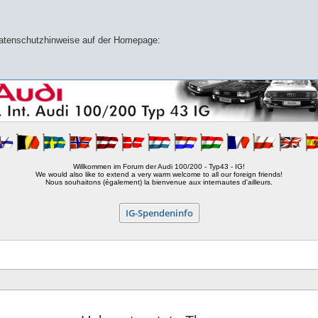
 Datenschutzhinweise auf der Homepage:
Willkommen im Forum der Audi 100/200 - Typ43 - IG!
We would also like to extend a very warm welcome to all our foreign friends!
Nous souhaitons (également) la bienvenue aux internautes d'ailleurs.
IG-Spendeninfo