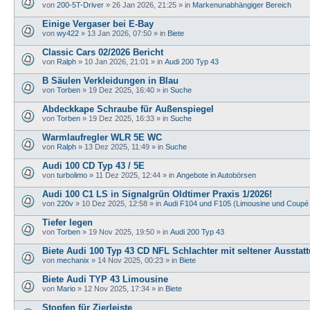
von
200-5T-Driver
»
26 Jan 2026, 21:25
» in
Markenunabhängiger Bereich
Einige Vergaser bei E-Bay
von
wy422
»
13 Jan 2026, 07:50
» in
Biete
Classic Cars 02/2026 Bericht
von
Ralph
»
10 Jan 2026, 21:01
» in
Audi 200 Typ 43
B Säulen Verkleidungen in Blau
von
Torben
»
19 Dez 2025, 16:40
» in
Suche
Abdeckkape Schraube für Außenspiegel
von
Torben
»
19 Dez 2025, 16:33
» in
Suche
Warmlaufregler WLR 5E WC
von
Ralph
»
13 Dez 2025, 11:49
» in
Suche
Audi 100 CD Typ 43 / 5E
von
turbolimo
»
11 Dez 2025, 12:44
» in
Angebote in Autobörsen
Audi 100 C1 LS in Signalgrün Oldtimer Praxis 1/2026!
von
220v
»
10 Dez 2025, 12:58
» in
Audi F104 und F105 (Limousine und Coupé
Tiefer legen
von
Torben
»
19 Nov 2025, 19:50
» in
Audi 200 Typ 43
Biete Audi 100 Typ 43 CD NFL Schlachter mit seltener Ausstat
von
mechanix
»
14 Nov 2025, 00:23
» in
Biete
Biete Audi TYP 43 Limousine
von
Mario
»
12 Nov 2025, 17:34
» in
Biete
Stopfen für Zierleiste