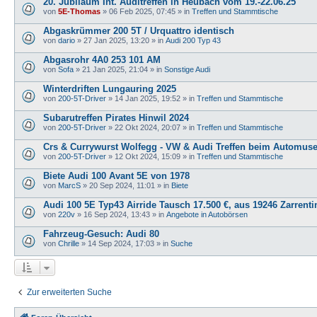
20. Jubiläum Int. Auditreffen in Heubach vom 19.-22.06.25
von
5E-Thomas
»
06 Feb 2025, 07:45
» in
Treffen und Stammtische
Abgaskrümmer 200 5T / Urquattro identisch
von
dario
»
27 Jan 2025, 13:20
» in
Audi 200 Typ 43
Abgasrohr 4A0 253 101 AM
von
Sofa
»
21 Jan 2025, 21:04
» in
Sonstige Audi
Winterdriften Lungauring 2025
von
200-5T-Driver
»
14 Jan 2025, 19:52
» in
Treffen und Stammtische
Subarutreffen Pirates Hinwil 2024
von
200-5T-Driver
»
22 Okt 2024, 20:07
» in
Treffen und Stammtische
Crs & Currywurst Wolfegg - VW & Audi Treffen beim Automu
von
200-5T-Driver
»
12 Okt 2024, 15:09
» in
Treffen und Stammtische
Biete Audi 100 Avant 5E von 1978
von
MarcS
»
20 Sep 2024, 11:01
» in
Biete
Audi 100 5E Typ43 Airride Tausch 17.500 €, aus 19246 Zarrenti
von
220v
»
16 Sep 2024, 13:43
» in
Angebote in Autobörsen
Fahrzeug-Gesuch: Audi 80
von
Chrille
»
14 Sep 2024, 17:03
» in
Suche
Zur erweiterten Suche