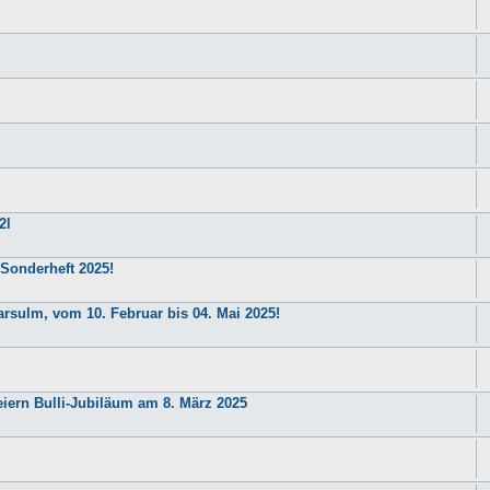
2l
 Sonderheft 2025!
arsulm, vom 10. Februar bis 04. Mai 2025!
iern Bulli-Jubiläum am 8. März 2025