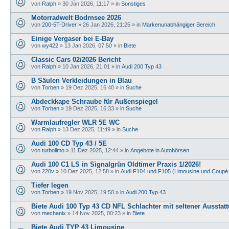
von
Ralph
»
30 Jan 2026, 11:17
» in
Sonstiges
Motorradwelt Bodrnsee 2026
von
200-5T-Driver
»
26 Jan 2026, 21:25
» in
Markenunabhängiger Bereich
Einige Vergaser bei E-Bay
von
wy422
»
13 Jan 2026, 07:50
» in
Biete
Classic Cars 02/2026 Bericht
von
Ralph
»
10 Jan 2026, 21:01
» in
Audi 200 Typ 43
B Säulen Verkleidungen in Blau
von
Torben
»
19 Dez 2025, 16:40
» in
Suche
Abdeckkape Schraube für Außenspiegel
von
Torben
»
19 Dez 2025, 16:33
» in
Suche
Warmlaufregler WLR 5E WC
von
Ralph
»
13 Dez 2025, 11:49
» in
Suche
Audi 100 CD Typ 43 / 5E
von
turbolimo
»
11 Dez 2025, 12:44
» in
Angebote in Autobörsen
Audi 100 C1 LS in Signalgrün Oldtimer Praxis 1/2026!
von
220v
»
10 Dez 2025, 12:58
» in
Audi F104 und F105 (Limousine und Coupé
Tiefer legen
von
Torben
»
19 Nov 2025, 19:50
» in
Audi 200 Typ 43
Biete Audi 100 Typ 43 CD NFL Schlachter mit seltener Ausstat
von
mechanix
»
14 Nov 2025, 00:23
» in
Biete
Biete Audi TYP 43 Limousine