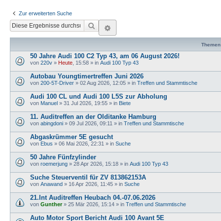
Zur erweiterten Suche
Suche
Erweiterte Suche
Themen
50 Jahre Audi 100 C2 Typ 43, am 06 August 2026!
von
220v
»
Heute
, 15:58
» in
Audi 100 Typ 43
Autobau Youngtimertreffen Juni 2026
von
200-5T-Driver
»
02 Aug 2026, 12:05
» in
Treffen und Stammtische
Audi 100 CL und Audi 100 L5S zur Abholung
von
Manuel
»
31 Jul 2026, 19:55
» in
Biete
11. Auditreffen an der Olditanke Hamburg
von
abingdoni
»
09 Jul 2026, 09:11
» in
Treffen und Stammtische
Abgaskrümmer 5E gesucht
von
Ebus
»
06 Mai 2026, 22:31
» in
Suche
50 Jahre Fünfzylinder
von
roemerjung
»
28 Apr 2026, 15:18
» in
Audi 100 Typ 43
Suche Steuerventil für ZV 813862153A
von
Anawand
»
16 Apr 2026, 11:45
» in
Suche
21.Int Auditreffen Heubach 04.-07.06.2026
von
Gunther
»
25 Mär 2026, 15:14
» in
Treffen und Stammtische
Auto Motor Sport Bericht Audi 100 Avant 5E