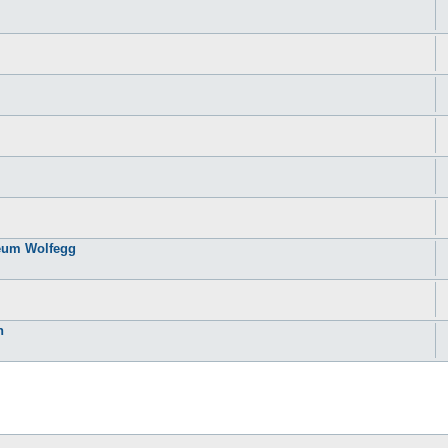
seum Wolfegg
n