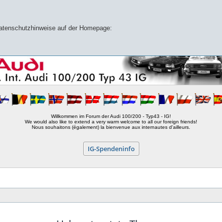
 Datenschutzhinweise auf der Homepage:
Willkommen im Forum der Audi 100/200 - Typ43 - IG!
We would also like to extend a very warm welcome to all our foreign friends!
Nous souhaitons (également) la bienvenue aux internautes d'ailleurs.
IG-Spendeninfo