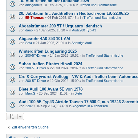
10. Auditreffen an der Olditanke 2025
von
abingdoni
»
10 Feb 2025, 15:20
» in
Treffen und Stammtische
20. Jubiläum Int. Auditreffen in Heubach vom 19.-22.06.25
von
5E-Thomas
»
06 Feb 2025, 07:45
» in
Treffen und Stammtische
Abgaskrümmer 200 5T / Urquattro identisch
von
dario
»
27 Jan 2025, 13:20
» in
Audi 200 Typ 43
Abgasrohr 4A0 253 101 AM
von
Sofa
»
21 Jan 2025, 21:04
» in
Sonstige Audi
Winterdriften Lungauring 2025
von
200-5T-Driver
»
14 Jan 2025, 19:52
» in
Treffen und Stammtische
Subarutreffen Pirates Hinwil 2024
von
200-5T-Driver
»
22 Okt 2024, 20:07
» in
Treffen und Stammtische
Crs & Currywurst Wolfegg - VW & Audi Treffen beim Automu
von
200-5T-Driver
»
12 Okt 2024, 15:09
» in
Treffen und Stammtische
Biete Audi 100 Avant 5E von 1978
von
MarcS
»
20 Sep 2024, 11:01
» in
Biete
Audi 100 5E Typ43 Airride Tausch 17.500 €, aus 19246 Zarrenti
von
220v
»
16 Sep 2024, 13:43
» in
Angebote in Autobörsen
Zur erweiterten Suche