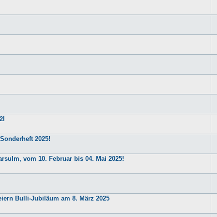
2l
 Sonderheft 2025!
arsulm, vom 10. Februar bis 04. Mai 2025!
iern Bulli-Jubiläum am 8. März 2025