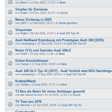
von
Mario
»
12 Nov 2025, 17:34
» in
Biete
Stopfen für Zierleiste
von
Ralph
»
03 Nov 2025, 21:07
» in
Suche
Meine Sichtung in 2025
von
200T
»
22 Okt 2025, 18:27
» in
Heute gesehen
Sitzpolster
von
Ralph
»
09 Okt 2025, 21:07
» in
Audi 100 Typ 43
Audi Heißland Erprobung mit Prototypen Audi 100 (1976)
von
roemerjung
»
21 Sep 2025, 10:24
» in
Audi 100 Typ 43
Motor (YV) und Getriebe Audi 100c2
von
Tobin
»
13 Sep 2025, 11:36
» in
Biete
Grüne Kuschelkissen
von
Torben
»
17 Aug 2025, 19:09
» in
Biete
Audi 100 GLS Typ 43 (1977) - Audi Vorbild statt NSU Nachfolge
von
roemerjung
»
17 Aug 2025, 09:26
» in
Audi 100 Typ 43
Kraftstofftank
von
Torben
»
13 Aug 2025, 17:27
» in
Biete
T3 Bus als Basis für einen Anhänger gesucht
von
der-hesse-im-exil
»
01 Jul 2025, 21:51
» in
Suche
TV Test von 1976
von
tiptronic
»
21 Jun 2025, 19:55
» in
Audi 100 Typ 43
Gurtschnalle