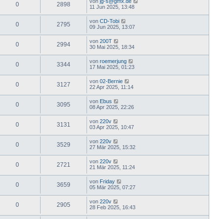
von
jg-s@gmx.de
0
2898
11 Jun 2025, 13:48
von
CD-Tobi
0
2795
09 Jun 2025, 13:07
von
200T
0
2994
30 Mai 2025, 18:34
von
roemerjung
0
3344
17 Mai 2025, 01:23
von
02-Bernie
0
3127
22 Apr 2025, 11:14
von
Ebus
0
3095
08 Apr 2025, 22:26
von
220v
0
3131
03 Apr 2025, 10:47
von
220v
0
3529
27 Mär 2025, 15:32
von
220v
0
2721
21 Mär 2025, 11:24
von
Friday
0
3659
05 Mär 2025, 07:27
von
220v
0
2905
28 Feb 2025, 16:43