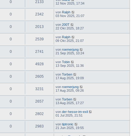
0
2133
12 Nov 2025, 17:34
von
Ralph
0
2342
03 Nov 2025, 21:07
von
200T
0
2013
22 Okt 2025, 18:27
von
Ralph
0
2539
09 Okt 2025, 21:07
von
roemerjung
0
2741
21 Sep 2025, 10:24
von
Tobin
0
4928
13 Sep 2025, 11:36
von
Torben
0
2605
17 Aug 2025, 19:09
von
roemerjung
0
3231
17 Aug 2025, 09:26
von
Torben
0
2657
13 Aug 2025, 17:27
von
der-hesse-im-exil
0
2802
01 Jul 2025, 21:51
von
tiptronic
0
2983
21 Jun 2025, 19:55