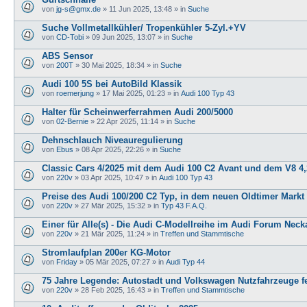
von
jg-s@gmx.de
»
11 Jun 2025, 13:48
» in
Suche
Suche Vollmetallkühler/ Tropenkühler 5-Zyl.+YV
von
CD-Tobi
»
09 Jun 2025, 13:07
» in
Suche
ABS Sensor
von
200T
»
30 Mai 2025, 18:34
» in
Suche
Audi 100 5S bei AutoBild Klassik
von
roemerjung
»
17 Mai 2025, 01:23
» in
Audi 100 Typ 43
Halter für Scheinwerferrahmen Audi 200/5000
von
02-Bernie
»
22 Apr 2025, 11:14
» in
Suche
Dehnschlauch Niveauregulierung
von
Ebus
»
08 Apr 2025, 22:26
» in
Suche
Classic Cars 4/2025 mit dem Audi 100 C2 Avant und dem V8 4,
von
220v
»
03 Apr 2025, 10:47
» in
Audi 100 Typ 43
Preise des Audi 100/200 C2 Typ, in dem neuen Oldtimer Markt
von
220v
»
27 Mär 2025, 15:32
» in
Typ 43 F.A.Q.
Einer für Alle(s) - Die Audi C-Modellreihe im Audi Forum Neck
von
220v
»
21 Mär 2025, 11:24
» in
Treffen und Stammtische
Stromlaufplan 200er KG-Motor
von
Friday
»
05 Mär 2025, 07:27
» in
Audi Typ 44
75 Jahre Legende: Autostadt und Volkswagen Nutzfahrzeuge fe
von
220v
»
28 Feb 2025, 16:43
» in
Treffen und Stammtische