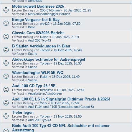
Verfasst in
Sonstiges
Motorradwelt Bodrnsee 2026
Letzter Beitrag von
200-5T-Driver
«
26 Jan 2026, 21:25
Verfasst in
Markenunabhängiger Bereich
Einige Vergaser bei E-Bay
Letzter Beitrag von
wy422
«
13 Jan 2026, 07:50
Verfasst in
Biete
Classic Cars 02/2026 Bericht
Letzter Beitrag von
Ralph
«
10 Jan 2026, 21:01
Verfasst in
Audi 200 Typ 43
B Säulen Verkleidungen in Blau
Letzter Beitrag von
Torben
«
19 Dez 2025, 16:40
Verfasst in
Suche
Abdeckkape Schraube für Außenspiegel
Letzter Beitrag von
Torben
«
19 Dez 2025, 16:33
Verfasst in
Suche
Warmlaufregler WLR 5E WC
Letzter Beitrag von
Ralph
«
13 Dez 2025, 11:49
Verfasst in
Suche
Audi 100 CD Typ 43 / 5E
Letzter Beitrag von
turbolimo
«
11 Dez 2025, 12:44
Verfasst in
Angebote in Autobörsen
Audi 100 C1 LS in Signalgrün Oldtimer Praxis 1/2026!
Letzter Beitrag von
220v
«
10 Dez 2025, 12:58
Verfasst in
Audi F104 und F105 (Limousine und Coupé S)
Tiefer legen
Letzter Beitrag von
Torben
«
19 Nov 2025, 19:50
Verfasst in
Audi 200 Typ 43
Biete Audi 100 Typ 43 CD NFL Schlachter mit seltener
Ausstattung