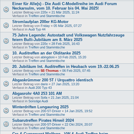
Einer für Alle(s) - Die Audi C-Modellreihe im Audi Forum
Neckarsulm, vom 10. Februar bis 04. Mai 2025!
Letzter Beitrag von
220v
«
21 Mär 2025, 11:24
Verfasst in
Treffen und Stammtische
Stromlaufplan 200er KG-Motor
Letzter Beitrag von
Friday
«
05 Mär 2025, 07:27
Verfasst in
Audi Typ 44
75 Jahre Legende: Autostadt und Volkswagen Nutzfahrzeuge
feiern Bulli-Jubiläum am 8. März 2025
Letzter Beitrag von
220v
«
28 Feb 2025, 16:43
Verfasst in
Treffen und Stammtische
10. Auditreffen an der Olditanke 2025
Letzter Beitrag von
abingdoni
«
10 Feb 2025, 15:20
Verfasst in
Treffen und Stammtische
20. Jubiläum Int. Auditreffen in Heubach vom 19.-22.06.25
Letzter Beitrag von
5E-Thomas
«
06 Feb 2025, 07:45
Verfasst in
Treffen und Stammtische
Abgaskrümmer 200 5T / Urquattro identisch
Letzter Beitrag von
dario
«
27 Jan 2025, 13:20
Verfasst in
Audi 200 Typ 43
Abgasrohr 4A0 253 101 AM
Letzter Beitrag von
Sofa
«
21 Jan 2025, 21:04
Verfasst in
Sonstige Audi
Winterdriften Lungauring 2025
Letzter Beitrag von
200-5T-Driver
«
14 Jan 2025, 19:52
Verfasst in
Treffen und Stammtische
Subarutreffen Pirates Hinwil 2024
Letzter Beitrag von
200-5T-Driver
«
22 Okt 2024, 20:07
Verfasst in
Treffen und Stammtische
Crs & Currywurst Wolfegg - VW & Audi Treffen beim