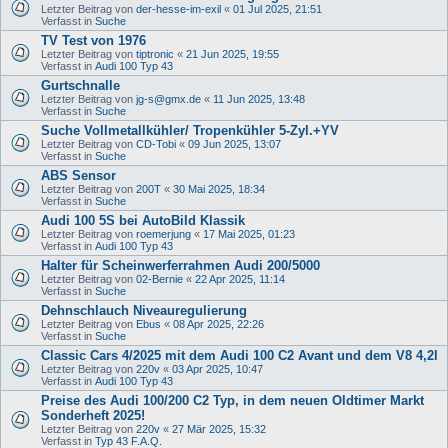
Letzter Beitrag von
der-hesse-im-exil
«
01 Jul 2025, 21:51
Verfasst in
Suche
TV Test von 1976
Letzter Beitrag von
tiptronic
«
21 Jun 2025, 19:55
Verfasst in
Audi 100 Typ 43
Gurtschnalle
Letzter Beitrag von
jg-s@gmx.de
«
11 Jun 2025, 13:48
Verfasst in
Suche
Suche Vollmetallkühler/ Tropenkühler 5-Zyl.+YV
Letzter Beitrag von
CD-Tobi
«
09 Jun 2025, 13:07
Verfasst in
Suche
ABS Sensor
Letzter Beitrag von
200T
«
30 Mai 2025, 18:34
Verfasst in
Suche
Audi 100 5S bei AutoBild Klassik
Letzter Beitrag von
roemerjung
«
17 Mai 2025, 01:23
Verfasst in
Audi 100 Typ 43
Halter für Scheinwerferrahmen Audi 200/5000
Letzter Beitrag von
02-Bernie
«
22 Apr 2025, 11:14
Verfasst in
Suche
Dehnschlauch Niveauregulierung
Letzter Beitrag von
Ebus
«
08 Apr 2025, 22:26
Verfasst in
Suche
Classic Cars 4/2025 mit dem Audi 100 C2 Avant und dem V8 4,2l
Letzter Beitrag von
220v
«
03 Apr 2025, 10:47
Verfasst in
Audi 100 Typ 43
Preise des Audi 100/200 C2 Typ, in dem neuen Oldtimer Markt
Sonderheft 2025!
Letzter Beitrag von
220v
«
27 Mär 2025, 15:32
Verfasst in
Typ 43 F.A.Q.