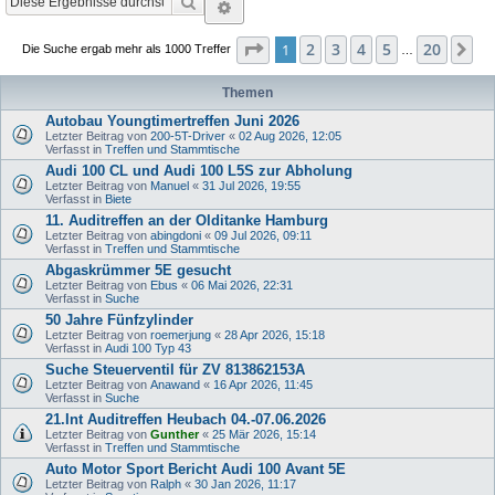
Suche
Erweiterte Suche
Seite
1
von
20
2
3
4
5
20
1
Nä
Die Suche ergab mehr als 1000 Treffer
…
Themen
Autobau Youngtimertreffen Juni 2026
Letzter Beitrag von
200-5T-Driver
«
02 Aug 2026, 12:05
Verfasst in
Treffen und Stammtische
Audi 100 CL und Audi 100 L5S zur Abholung
Letzter Beitrag von
Manuel
«
31 Jul 2026, 19:55
Verfasst in
Biete
11. Auditreffen an der Olditanke Hamburg
Letzter Beitrag von
abingdoni
«
09 Jul 2026, 09:11
Verfasst in
Treffen und Stammtische
Abgaskrümmer 5E gesucht
Letzter Beitrag von
Ebus
«
06 Mai 2026, 22:31
Verfasst in
Suche
50 Jahre Fünfzylinder
Letzter Beitrag von
roemerjung
«
28 Apr 2026, 15:18
Verfasst in
Audi 100 Typ 43
Suche Steuerventil für ZV 813862153A
Letzter Beitrag von
Anawand
«
16 Apr 2026, 11:45
Verfasst in
Suche
21.Int Auditreffen Heubach 04.-07.06.2026
Letzter Beitrag von
Gunther
«
25 Mär 2026, 15:14
Verfasst in
Treffen und Stammtische
Auto Motor Sport Bericht Audi 100 Avant 5E
Letzter Beitrag von
Ralph
«
30 Jan 2026, 11:17