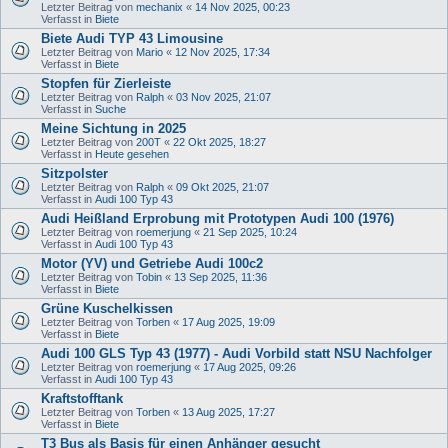
Letzter Beitrag von
mechanix
«
14 Nov 2025, 00:23
Verfasst in
Biete
Biete Audi TYP 43 Limousine
Letzter Beitrag von
Mario
«
12 Nov 2025, 17:34
Verfasst in
Biete
Stopfen für Zierleiste
Letzter Beitrag von
Ralph
«
03 Nov 2025, 21:07
Verfasst in
Suche
Meine Sichtung in 2025
Letzter Beitrag von
200T
«
22 Okt 2025, 18:27
Verfasst in
Heute gesehen
Sitzpolster
Letzter Beitrag von
Ralph
«
09 Okt 2025, 21:07
Verfasst in
Audi 100 Typ 43
Audi Heißland Erprobung mit Prototypen Audi 100 (1976)
Letzter Beitrag von
roemerjung
«
21 Sep 2025, 10:24
Verfasst in
Audi 100 Typ 43
Motor (YV) und Getriebe Audi 100c2
Letzter Beitrag von
Tobin
«
13 Sep 2025, 11:36
Verfasst in
Biete
Grüne Kuschelkissen
Letzter Beitrag von
Torben
«
17 Aug 2025, 19:09
Verfasst in
Biete
Audi 100 GLS Typ 43 (1977) - Audi Vorbild statt NSU Nachfolger
Letzter Beitrag von
roemerjung
«
17 Aug 2025, 09:26
Verfasst in
Audi 100 Typ 43
Kraftstofftank
Letzter Beitrag von
Torben
«
13 Aug 2025, 17:27
Verfasst in
Biete
T3 Bus als Basis für einen Anhänger gesucht