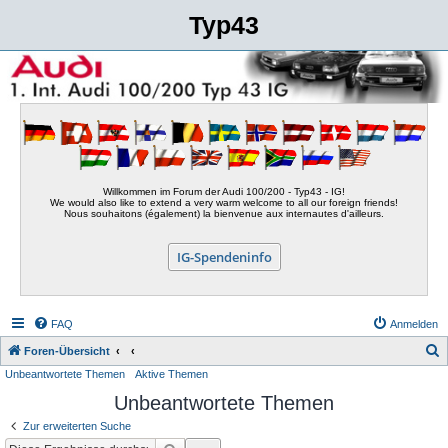
Typ43
Willkommen im Forum der Audi 100/200 - Typ43 - IG!
We would also like to extend a very warm welcome to all our foreign friends!
Nous souhaitons (également) la bienvenue aux internautes d'ailleurs.
IG-Spendeninfo
FAQ
Anmelden
S
Foren-Übersicht
Unbeantwortete Themen
Aktive Themen
u
Unbeantwortete Themen
c
h
Zur erweiterten Suche
e