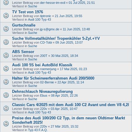
Letzter Beitrag von
der-hesse-im-exil
«
01 Jul 2025, 21:51
Verfasst in
Suche
TV Test von 1976
Letzter Beitrag von
tiptronic
«
21 Jun 2025, 19:55
Verfasst in
Audi 100 Typ 43
Gurtschnalle
Letzter Beitrag von
jg-s@gmx.de
«
11 Jun 2025, 13:48
Verfasst in
Suche
Suche Vollmetallkühler/ Tropenkühler 5-Zyl.+YV
Letzter Beitrag von
CD-Tobi
«
09 Jun 2025, 13:07
Verfasst in
Suche
ABS Sensor
Letzter Beitrag von
200T
«
30 Mai 2025, 18:34
Verfasst in
Suche
Audi 100 5S bei AutoBild Klassik
Letzter Beitrag von
roemerjung
«
17 Mai 2025, 01:23
Verfasst in
Audi 100 Typ 43
Halter für Scheinwerferrahmen Audi 200/5000
Letzter Beitrag von
02-Bernie
«
22 Apr 2025, 11:14
Verfasst in
Suche
Dehnschlauch Niveauregulierung
Letzter Beitrag von
Ebus
«
08 Apr 2025, 22:26
Verfasst in
Suche
Classic Cars 4/2025 mit dem Audi 100 C2 Avant und dem V8 4,2l
Letzter Beitrag von
220v
«
03 Apr 2025, 10:47
Verfasst in
Audi 100 Typ 43
Preise des Audi 100/200 C2 Typ, in dem neuen Oldtimer Markt
Sonderheft 2025!
Letzter Beitrag von
220v
«
27 Mär 2025, 15:32
Verfasst in
Typ 43 F.A.Q.