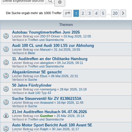
Suche
Erweiterte Suche
Seite
1
von
20
2
3
4
5
20
1
Nä
Die Suche ergab mehr als 1000 Treffer
…
Themen
Autobau Youngtimertreffen Juni 2026
Letzter Beitrag von
200-5T-Driver
«
02 Aug 2026, 12:05
Verfasst in
Treffen und Stammtische
Audi 100 CL und Audi 100 L5S zur Abholung
Letzter Beitrag von
Manuel
«
31 Jul 2026, 19:55
Verfasst in
Biete
11. Auditreffen an der Olditanke Hamburg
Letzter Beitrag von
abingdoni
«
09 Jul 2026, 09:11
Verfasst in
Treffen und Stammtische
Abgaskrümmer 5E gesucht
Letzter Beitrag von
Ebus
«
06 Mai 2026, 22:31
Verfasst in
Suche
50 Jahre Fünfzylinder
Letzter Beitrag von
roemerjung
«
28 Apr 2026, 15:18
Verfasst in
Audi 100 Typ 43
Suche Steuerventil für ZV 813862153A
Letzter Beitrag von
Anawand
«
16 Apr 2026, 11:45
Verfasst in
Suche
21.Int Auditreffen Heubach 04.-07.06.2026
Letzter Beitrag von
Gunther
«
25 Mär 2026, 15:14
Verfasst in
Treffen und Stammtische
Auto Motor Sport Bericht Audi 100 Avant 5E
Letzter Beitrag von
Ralph
«
30 Jan 2026, 11:17