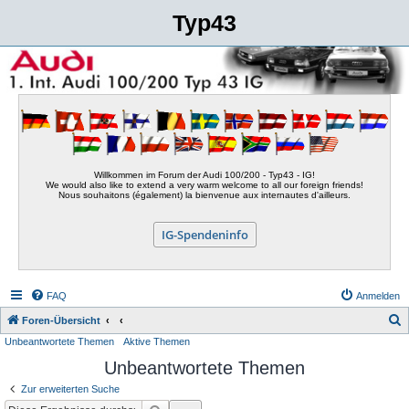
Typ43
Willkommen im Forum der Audi 100/200 - Typ43 - IG!
We would also like to extend a very warm welcome to all our foreign friends!
Nous souhaitons (également) la bienvenue aux internautes d'ailleurs.
IG-Spendeninfo
FAQ
Anmelden
S
Foren-Übersicht
Unbeantwortete Themen
Aktive Themen
u
Unbeantwortete Themen
c
h
Zur erweiterten Suche
e