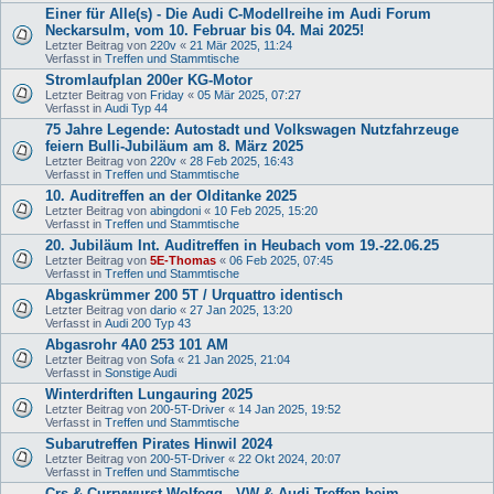
Einer für Alle(s) - Die Audi C-Modellreihe im Audi Forum
Neckarsulm, vom 10. Februar bis 04. Mai 2025!
Letzter Beitrag von
220v
«
21 Mär 2025, 11:24
Verfasst in
Treffen und Stammtische
Stromlaufplan 200er KG-Motor
Letzter Beitrag von
Friday
«
05 Mär 2025, 07:27
Verfasst in
Audi Typ 44
75 Jahre Legende: Autostadt und Volkswagen Nutzfahrzeuge
feiern Bulli-Jubiläum am 8. März 2025
Letzter Beitrag von
220v
«
28 Feb 2025, 16:43
Verfasst in
Treffen und Stammtische
10. Auditreffen an der Olditanke 2025
Letzter Beitrag von
abingdoni
«
10 Feb 2025, 15:20
Verfasst in
Treffen und Stammtische
20. Jubiläum Int. Auditreffen in Heubach vom 19.-22.06.25
Letzter Beitrag von
5E-Thomas
«
06 Feb 2025, 07:45
Verfasst in
Treffen und Stammtische
Abgaskrümmer 200 5T / Urquattro identisch
Letzter Beitrag von
dario
«
27 Jan 2025, 13:20
Verfasst in
Audi 200 Typ 43
Abgasrohr 4A0 253 101 AM
Letzter Beitrag von
Sofa
«
21 Jan 2025, 21:04
Verfasst in
Sonstige Audi
Winterdriften Lungauring 2025
Letzter Beitrag von
200-5T-Driver
«
14 Jan 2025, 19:52
Verfasst in
Treffen und Stammtische
Subarutreffen Pirates Hinwil 2024
Letzter Beitrag von
200-5T-Driver
«
22 Okt 2024, 20:07
Verfasst in
Treffen und Stammtische
Crs & Currywurst Wolfegg - VW & Audi Treffen beim