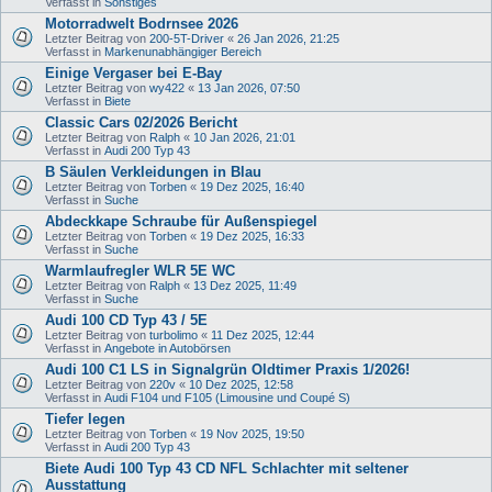
Verfasst in
Sonstiges
Motorradwelt Bodrnsee 2026
Letzter Beitrag von
200-5T-Driver
«
26 Jan 2026, 21:25
Verfasst in
Markenunabhängiger Bereich
Einige Vergaser bei E-Bay
Letzter Beitrag von
wy422
«
13 Jan 2026, 07:50
Verfasst in
Biete
Classic Cars 02/2026 Bericht
Letzter Beitrag von
Ralph
«
10 Jan 2026, 21:01
Verfasst in
Audi 200 Typ 43
B Säulen Verkleidungen in Blau
Letzter Beitrag von
Torben
«
19 Dez 2025, 16:40
Verfasst in
Suche
Abdeckkape Schraube für Außenspiegel
Letzter Beitrag von
Torben
«
19 Dez 2025, 16:33
Verfasst in
Suche
Warmlaufregler WLR 5E WC
Letzter Beitrag von
Ralph
«
13 Dez 2025, 11:49
Verfasst in
Suche
Audi 100 CD Typ 43 / 5E
Letzter Beitrag von
turbolimo
«
11 Dez 2025, 12:44
Verfasst in
Angebote in Autobörsen
Audi 100 C1 LS in Signalgrün Oldtimer Praxis 1/2026!
Letzter Beitrag von
220v
«
10 Dez 2025, 12:58
Verfasst in
Audi F104 und F105 (Limousine und Coupé S)
Tiefer legen
Letzter Beitrag von
Torben
«
19 Nov 2025, 19:50
Verfasst in
Audi 200 Typ 43
Biete Audi 100 Typ 43 CD NFL Schlachter mit seltener
Ausstattung