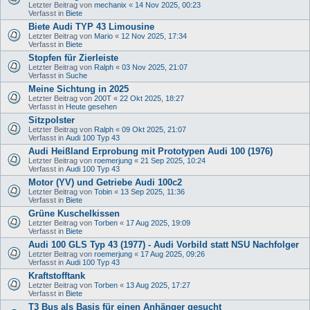
Letzter Beitrag von
mechanix
«
14 Nov 2025, 00:23
Verfasst in
Biete
Biete Audi TYP 43 Limousine
Letzter Beitrag von
Mario
«
12 Nov 2025, 17:34
Verfasst in
Biete
Stopfen für Zierleiste
Letzter Beitrag von
Ralph
«
03 Nov 2025, 21:07
Verfasst in
Suche
Meine Sichtung in 2025
Letzter Beitrag von
200T
«
22 Okt 2025, 18:27
Verfasst in
Heute gesehen
Sitzpolster
Letzter Beitrag von
Ralph
«
09 Okt 2025, 21:07
Verfasst in
Audi 100 Typ 43
Audi Heißland Erprobung mit Prototypen Audi 100 (1976)
Letzter Beitrag von
roemerjung
«
21 Sep 2025, 10:24
Verfasst in
Audi 100 Typ 43
Motor (YV) und Getriebe Audi 100c2
Letzter Beitrag von
Tobin
«
13 Sep 2025, 11:36
Verfasst in
Biete
Grüne Kuschelkissen
Letzter Beitrag von
Torben
«
17 Aug 2025, 19:09
Verfasst in
Biete
Audi 100 GLS Typ 43 (1977) - Audi Vorbild statt NSU Nachfolger
Letzter Beitrag von
roemerjung
«
17 Aug 2025, 09:26
Verfasst in
Audi 100 Typ 43
Kraftstofftank
Letzter Beitrag von
Torben
«
13 Aug 2025, 17:27
Verfasst in
Biete
T3 Bus als Basis für einen Anhänger gesucht