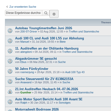
Zur erweiterten Suche
Suche
Erweiterte Suche
Themen
Autobau Youngtimertreffen Juni 2026
von
200-5T-Driver
»
02 Aug 2026, 12:05
» in
Treffen und Stammtische
Audi 100 CL und Audi 100 L5S zur Abholung
von
Manuel
»
31 Jul 2026, 19:55
» in
Biete
11. Auditreffen an der Olditanke Hamburg
von
abingdoni
»
09 Jul 2026, 09:11
» in
Treffen und Stammtische
Abgaskrümmer 5E gesucht
von
Ebus
»
06 Mai 2026, 22:31
» in
Suche
50 Jahre Fünfzylinder
von
roemerjung
»
28 Apr 2026, 15:18
» in
Audi 100 Typ 43
Suche Steuerventil für ZV 813862153A
von
Anawand
»
16 Apr 2026, 11:45
» in
Suche
21.Int Auditreffen Heubach 04.-07.06.2026
von
Gunther
»
25 Mär 2026, 15:14
» in
Treffen und Stammtische
Auto Motor Sport Bericht Audi 100 Avant 5E
von
Ralph
»
30 Jan 2026, 11:17
» in
Sonstiges
Motorradwelt Bodrnsee 2026