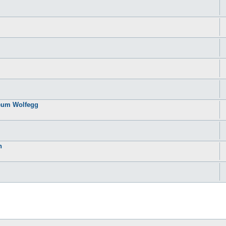
seum Wolfegg
n