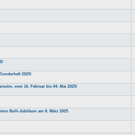
2l
 Sonderheft 2025!
arsulm, vom 10. Februar bis 04. Mai 2025!
iern Bulli-Jubiläum am 8. März 2025