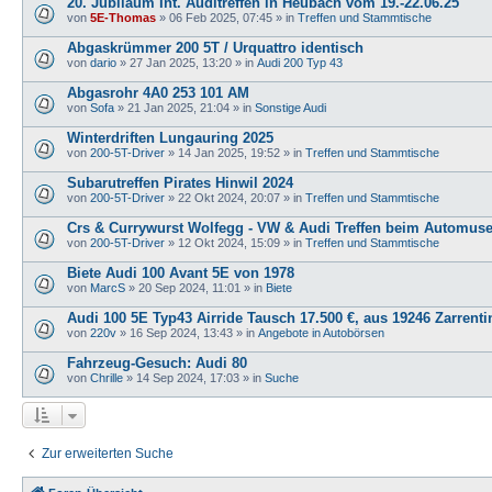
20. Jubiläum Int. Auditreffen in Heubach vom 19.-22.06.25
von
5E-Thomas
»
06 Feb 2025, 07:45
» in
Treffen und Stammtische
Abgaskrümmer 200 5T / Urquattro identisch
von
dario
»
27 Jan 2025, 13:20
» in
Audi 200 Typ 43
Abgasrohr 4A0 253 101 AM
von
Sofa
»
21 Jan 2025, 21:04
» in
Sonstige Audi
Winterdriften Lungauring 2025
von
200-5T-Driver
»
14 Jan 2025, 19:52
» in
Treffen und Stammtische
Subarutreffen Pirates Hinwil 2024
von
200-5T-Driver
»
22 Okt 2024, 20:07
» in
Treffen und Stammtische
Crs & Currywurst Wolfegg - VW & Audi Treffen beim Automu
von
200-5T-Driver
»
12 Okt 2024, 15:09
» in
Treffen und Stammtische
Biete Audi 100 Avant 5E von 1978
von
MarcS
»
20 Sep 2024, 11:01
» in
Biete
Audi 100 5E Typ43 Airride Tausch 17.500 €, aus 19246 Zarrenti
von
220v
»
16 Sep 2024, 13:43
» in
Angebote in Autobörsen
Fahrzeug-Gesuch: Audi 80
von
Chrille
»
14 Sep 2024, 17:03
» in
Suche
Zur erweiterten Suche