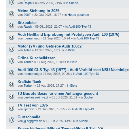
von
Ralph
»
03 Nov 2025, 21:07
» in
Suche
Meine Sichtung in 2025
von
200T
»
22 Okt 2025, 18:27
» in
Heute gesehen
Sitzpolster
von
Ralph
»
09 Okt 2025, 21:07
» in
Audi 100 Typ 43
Audi Heißland Erprobung mit Prototypen Audi 100 (1976)
von
roemerjung
»
21 Sep 2025, 10:24
» in
Audi 100 Typ 43
Motor (YV) und Getriebe Audi 100c2
von
Tobin
»
13 Sep 2025, 11:36
» in
Biete
Grüne Kuschelkissen
von
Torben
»
17 Aug 2025, 19:09
» in
Biete
Audi 100 GLS Typ 43 (1977) - Audi Vorbild statt NSU Nachfolge
von
roemerjung
»
17 Aug 2025, 09:26
» in
Audi 100 Typ 43
Kraftstofftank
von
Torben
»
13 Aug 2025, 17:27
» in
Biete
T3 Bus als Basis für einen Anhänger gesucht
von
der-hesse-im-exil
»
01 Jul 2025, 21:51
» in
Suche
TV Test von 1976
von
tiptronic
»
21 Jun 2025, 19:55
» in
Audi 100 Typ 43
Gurtschnalle
von
jg-s@gmx.de
»
11 Jun 2025, 13:48
» in
Suche
Suche Vollmetallkühler/ Tropenkühler 5-Zyl.+YV