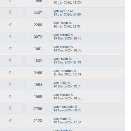
0
1958
26 Jan 2026, 21:25
von
wy422
0
4437
13 Jan 2026, 07:50
von
Ralph
0
2288
10 Jan 2026, 21:01
von
Torben
0
3073
19 Dez 2025, 16:40
von
Torben
0
1861
19 Dez 2025, 16:33
von
Ralph
0
1832
13 Dez 2025, 11:49
von
turbolimo
0
2468
11 Dez 2025, 12:44
von
220v
0
1984
10 Dez 2025, 12:58
von
Torben
0
1869
19 Nov 2025, 19:50
von
mechanix
0
2766
14 Nov 2025, 00:23
von
Mario
0
2123
12 Nov 2025, 17:34
von
Ralph