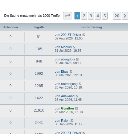
Seite
1
von
20
2
3
4
5
20
1
Nä
Die Suche ergab mehr als 1000 Treffer
…
Antworten
Zugriffe
Letzter Beitrag
von
200-5T-Driver
0
61
02 Aug 2026, 12:05
von
Manuel
0
105
31 Jul 2026, 19:55
von
abingdoni
0
848
09 Jul 2026, 09:11
von
Ebus
0
1992
06 Mai 2026, 22:31
von
roemerjung
0
1285
28 Apr 2026, 15:18
von
Anawand
0
1422
16 Apr 2026, 11:45
von
Gunther
0
21910
25 Mär 2026, 15:14
von
Ralph
0
2441
30 Jan 2026, 11:17
von
200-5T-Driver