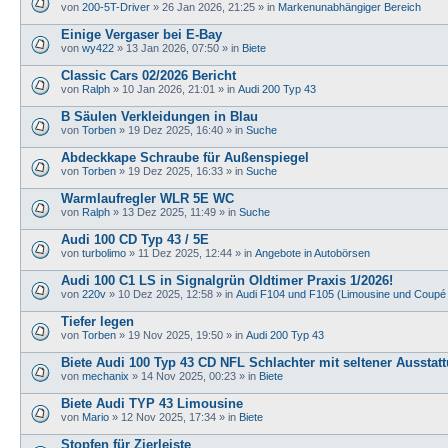
von
200-5T-Driver
»
26 Jan 2026, 21:25
» in
Markenunabhängiger Bereich
Einige Vergaser bei E-Bay
von
wy422
»
13 Jan 2026, 07:50
» in
Biete
Classic Cars 02/2026 Bericht
von
Ralph
»
10 Jan 2026, 21:01
» in
Audi 200 Typ 43
B Säulen Verkleidungen in Blau
von
Torben
»
19 Dez 2025, 16:40
» in
Suche
Abdeckkape Schraube für Außenspiegel
von
Torben
»
19 Dez 2025, 16:33
» in
Suche
Warmlaufregler WLR 5E WC
von
Ralph
»
13 Dez 2025, 11:49
» in
Suche
Audi 100 CD Typ 43 / 5E
von
turbolimo
»
11 Dez 2025, 12:44
» in
Angebote in Autobörsen
Audi 100 C1 LS in Signalgrün Oldtimer Praxis 1/2026!
von
220v
»
10 Dez 2025, 12:58
» in
Audi F104 und F105 (Limousine und Coupé
Tiefer legen
von
Torben
»
19 Nov 2025, 19:50
» in
Audi 200 Typ 43
Biete Audi 100 Typ 43 CD NFL Schlachter mit seltener Ausstat
von
mechanix
»
14 Nov 2025, 00:23
» in
Biete
Biete Audi TYP 43 Limousine
von
Mario
»
12 Nov 2025, 17:34
» in
Biete
Stopfen für Zierleiste