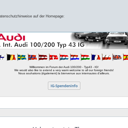
 Datenschutzhinweise auf der Homepage:
Willkommen im Forum der Audi 100/200 - Typ43 - IG!
We would also like to extend a very warm welcome to all our foreign friends!
Nous souhaitons (également) la bienvenue aux internautes d'ailleurs.
IG-Spendeninfo