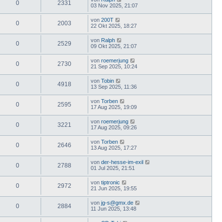
0
2331
03 Nov 2025, 21:07
von
200T
0
2003
22 Okt 2025, 18:27
von
Ralph
0
2529
09 Okt 2025, 21:07
von
roemerjung
0
2730
21 Sep 2025, 10:24
von
Tobin
0
4918
13 Sep 2025, 11:36
von
Torben
0
2595
17 Aug 2025, 19:09
von
roemerjung
0
3221
17 Aug 2025, 09:26
von
Torben
0
2646
13 Aug 2025, 17:27
von
der-hesse-im-exil
0
2788
01 Jul 2025, 21:51
von
tiptronic
0
2972
21 Jun 2025, 19:55
von
jg-s@gmx.de
0
2884
11 Jun 2025, 13:48