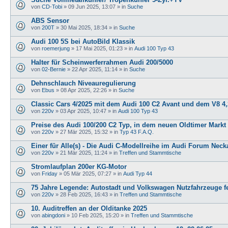
von
CD-Tobi
»
09 Jun 2025, 13:07
» in
Suche
ABS Sensor
von
200T
»
30 Mai 2025, 18:34
» in
Suche
Audi 100 5S bei AutoBild Klassik
von
roemerjung
»
17 Mai 2025, 01:23
» in
Audi 100 Typ 43
Halter für Scheinwerferrahmen Audi 200/5000
von
02-Bernie
»
22 Apr 2025, 11:14
» in
Suche
Dehnschlauch Niveauregulierung
von
Ebus
»
08 Apr 2025, 22:26
» in
Suche
Classic Cars 4/2025 mit dem Audi 100 C2 Avant und dem V8 4,
von
220v
»
03 Apr 2025, 10:47
» in
Audi 100 Typ 43
Preise des Audi 100/200 C2 Typ, in dem neuen Oldtimer Markt
von
220v
»
27 Mär 2025, 15:32
» in
Typ 43 F.A.Q.
Einer für Alle(s) - Die Audi C-Modellreihe im Audi Forum Neck
von
220v
»
21 Mär 2025, 11:24
» in
Treffen und Stammtische
Stromlaufplan 200er KG-Motor
von
Friday
»
05 Mär 2025, 07:27
» in
Audi Typ 44
75 Jahre Legende: Autostadt und Volkswagen Nutzfahrzeuge fe
von
220v
»
28 Feb 2025, 16:43
» in
Treffen und Stammtische
10. Auditreffen an der Olditanke 2025
von
abingdoni
»
10 Feb 2025, 15:20
» in
Treffen und Stammtische