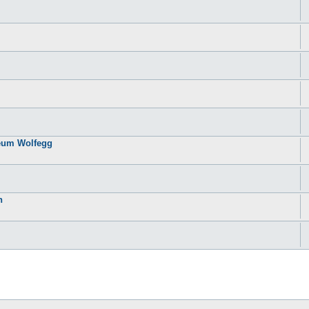
seum Wolfegg
n