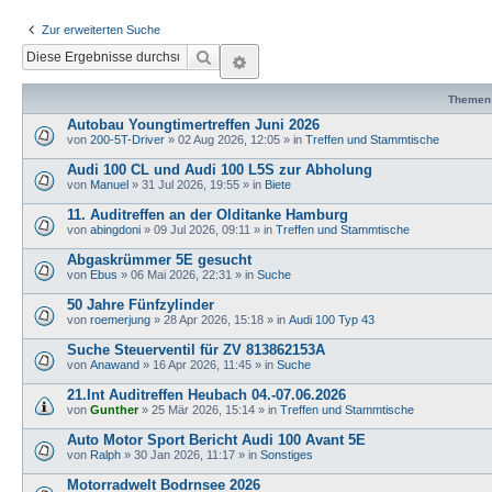
Zur erweiterten Suche
Suche
Erweiterte Suche
Themen
Autobau Youngtimertreffen Juni 2026
von
200-5T-Driver
»
02 Aug 2026, 12:05
» in
Treffen und Stammtische
Audi 100 CL und Audi 100 L5S zur Abholung
von
Manuel
»
31 Jul 2026, 19:55
» in
Biete
11. Auditreffen an der Olditanke Hamburg
von
abingdoni
»
09 Jul 2026, 09:11
» in
Treffen und Stammtische
Abgaskrümmer 5E gesucht
von
Ebus
»
06 Mai 2026, 22:31
» in
Suche
50 Jahre Fünfzylinder
von
roemerjung
»
28 Apr 2026, 15:18
» in
Audi 100 Typ 43
Suche Steuerventil für ZV 813862153A
von
Anawand
»
16 Apr 2026, 11:45
» in
Suche
21.Int Auditreffen Heubach 04.-07.06.2026
von
Gunther
»
25 Mär 2026, 15:14
» in
Treffen und Stammtische
Auto Motor Sport Bericht Audi 100 Avant 5E
von
Ralph
»
30 Jan 2026, 11:17
» in
Sonstiges
Motorradwelt Bodrnsee 2026