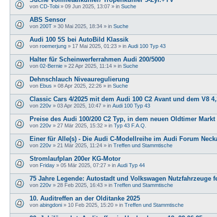
von
CD-Tobi
»
09 Jun 2025, 13:07
» in
Suche
ABS Sensor
von
200T
»
30 Mai 2025, 18:34
» in
Suche
Audi 100 5S bei AutoBild Klassik
von
roemerjung
»
17 Mai 2025, 01:23
» in
Audi 100 Typ 43
Halter für Scheinwerferrahmen Audi 200/5000
von
02-Bernie
»
22 Apr 2025, 11:14
» in
Suche
Dehnschlauch Niveauregulierung
von
Ebus
»
08 Apr 2025, 22:26
» in
Suche
Classic Cars 4/2025 mit dem Audi 100 C2 Avant und dem V8 4,
von
220v
»
03 Apr 2025, 10:47
» in
Audi 100 Typ 43
Preise des Audi 100/200 C2 Typ, in dem neuen Oldtimer Markt
von
220v
»
27 Mär 2025, 15:32
» in
Typ 43 F.A.Q.
Einer für Alle(s) - Die Audi C-Modellreihe im Audi Forum Neck
von
220v
»
21 Mär 2025, 11:24
» in
Treffen und Stammtische
Stromlaufplan 200er KG-Motor
von
Friday
»
05 Mär 2025, 07:27
» in
Audi Typ 44
75 Jahre Legende: Autostadt und Volkswagen Nutzfahrzeuge fe
von
220v
»
28 Feb 2025, 16:43
» in
Treffen und Stammtische
10. Auditreffen an der Olditanke 2025
von
abingdoni
»
10 Feb 2025, 15:20
» in
Treffen und Stammtische