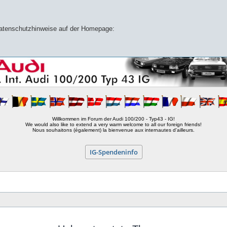
 Datenschutzhinweise auf der Homepage:
Willkommen im Forum der Audi 100/200 - Typ43 - IG!
We would also like to extend a very warm welcome to all our foreign friends!
Nous souhaitons (également) la bienvenue aux internautes d'ailleurs.
IG-Spendeninfo