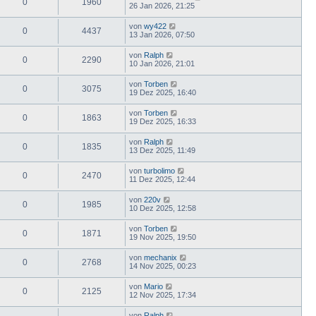
0
1960
26 Jan 2026, 21:25
von
wy422
0
4437
13 Jan 2026, 07:50
von
Ralph
0
2290
10 Jan 2026, 21:01
von
Torben
0
3075
19 Dez 2025, 16:40
von
Torben
0
1863
19 Dez 2025, 16:33
von
Ralph
0
1835
13 Dez 2025, 11:49
von
turbolimo
0
2470
11 Dez 2025, 12:44
von
220v
0
1985
10 Dez 2025, 12:58
von
Torben
0
1871
19 Nov 2025, 19:50
von
mechanix
0
2768
14 Nov 2025, 00:23
von
Mario
0
2125
12 Nov 2025, 17:34
von
Ralph