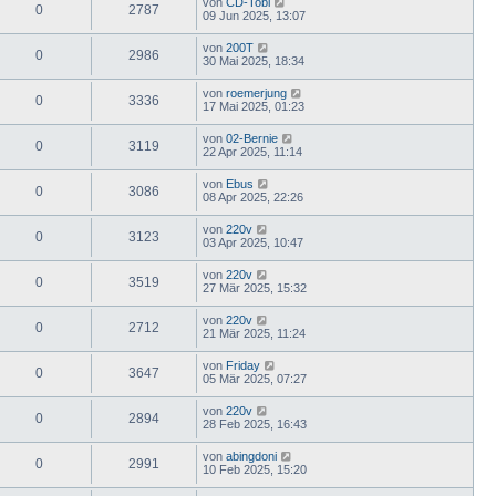
von
CD-Tobi
0
2787
09 Jun 2025, 13:07
von
200T
0
2986
30 Mai 2025, 18:34
von
roemerjung
0
3336
17 Mai 2025, 01:23
von
02-Bernie
0
3119
22 Apr 2025, 11:14
von
Ebus
0
3086
08 Apr 2025, 22:26
von
220v
0
3123
03 Apr 2025, 10:47
von
220v
0
3519
27 Mär 2025, 15:32
von
220v
0
2712
21 Mär 2025, 11:24
von
Friday
0
3647
05 Mär 2025, 07:27
von
220v
0
2894
28 Feb 2025, 16:43
von
abingdoni
0
2991
10 Feb 2025, 15:20