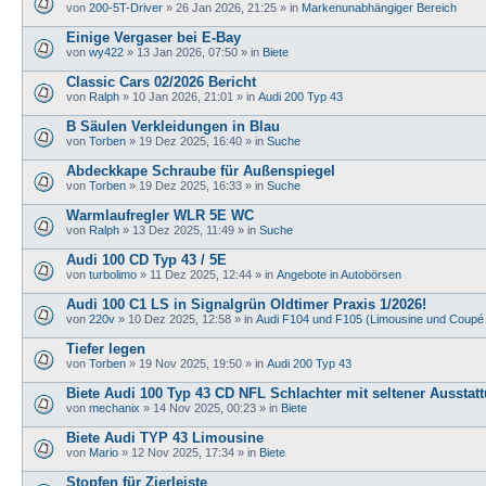
von
200-5T-Driver
»
26 Jan 2026, 21:25
» in
Markenunabhängiger Bereich
Einige Vergaser bei E-Bay
von
wy422
»
13 Jan 2026, 07:50
» in
Biete
Classic Cars 02/2026 Bericht
von
Ralph
»
10 Jan 2026, 21:01
» in
Audi 200 Typ 43
B Säulen Verkleidungen in Blau
von
Torben
»
19 Dez 2025, 16:40
» in
Suche
Abdeckkape Schraube für Außenspiegel
von
Torben
»
19 Dez 2025, 16:33
» in
Suche
Warmlaufregler WLR 5E WC
von
Ralph
»
13 Dez 2025, 11:49
» in
Suche
Audi 100 CD Typ 43 / 5E
von
turbolimo
»
11 Dez 2025, 12:44
» in
Angebote in Autobörsen
Audi 100 C1 LS in Signalgrün Oldtimer Praxis 1/2026!
von
220v
»
10 Dez 2025, 12:58
» in
Audi F104 und F105 (Limousine und Coupé
Tiefer legen
von
Torben
»
19 Nov 2025, 19:50
» in
Audi 200 Typ 43
Biete Audi 100 Typ 43 CD NFL Schlachter mit seltener Ausstat
von
mechanix
»
14 Nov 2025, 00:23
» in
Biete
Biete Audi TYP 43 Limousine
von
Mario
»
12 Nov 2025, 17:34
» in
Biete
Stopfen für Zierleiste