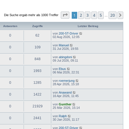
Seite
1
von
20
2
3
4
5
20
1
Nä
Die Suche ergab mehr als 1000 Treffer
…
Antworten
Zugriffe
Letzter Beitrag
von
200-5T-Driver
0
62
02 Aug 2026, 12:05
von
Manuel
0
109
31 Jul 2026, 19:55
von
abingdoni
0
848
09 Jul 2026, 09:11
von
Ebus
0
1993
06 Mai 2026, 22:31
von
roemerjung
0
1285
28 Apr 2026, 15:18
von
Anawand
0
1422
16 Apr 2026, 11:45
von
Gunther
0
21929
25 Mär 2026, 15:14
von
Ralph
0
2441
30 Jan 2026, 11:17
von
200-5T-Driver