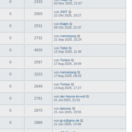
0
2333
03 Nov 2025, 21:07
von
200T
0
2005
22 Okt 2025, 18:27
von
Ralph
0
2531
09 Okt 2025, 21:07
von
roemerjung
0
2732
21 Sep 2025, 10:24
von
Tobin
0
4920
13 Sep 2025, 11:36
von
Torben
0
2597
17 Aug 2025, 19:09
von
roemerjung
0
3223
17 Aug 2025, 09:26
von
Torben
0
2649
13 Aug 2025, 17:27
von
der-hesse-im-exil
0
2791
01 Jul 2025, 21:51
von
tiptronic
0
2975
21 Jun 2025, 19:55
von
jg-s@gmx.de
0
2888
11 Jun 2025, 13:48