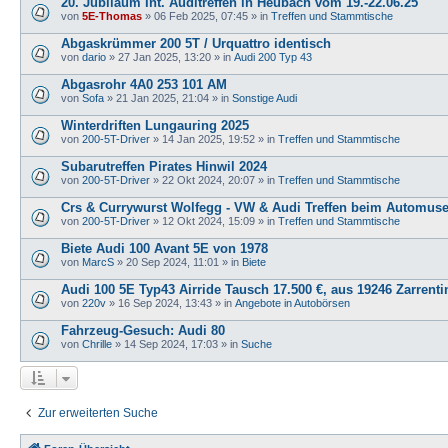
20. Jubiläum Int. Auditreffen in Heubach vom 19.-22.06.25
von
5E-Thomas
»
06 Feb 2025, 07:45
» in
Treffen und Stammtische
Abgaskrümmer 200 5T / Urquattro identisch
von
dario
»
27 Jan 2025, 13:20
» in
Audi 200 Typ 43
Abgasrohr 4A0 253 101 AM
von
Sofa
»
21 Jan 2025, 21:04
» in
Sonstige Audi
Winterdriften Lungauring 2025
von
200-5T-Driver
»
14 Jan 2025, 19:52
» in
Treffen und Stammtische
Subarutreffen Pirates Hinwil 2024
von
200-5T-Driver
»
22 Okt 2024, 20:07
» in
Treffen und Stammtische
Crs & Currywurst Wolfegg - VW & Audi Treffen beim Automu
von
200-5T-Driver
»
12 Okt 2024, 15:09
» in
Treffen und Stammtische
Biete Audi 100 Avant 5E von 1978
von
MarcS
»
20 Sep 2024, 11:01
» in
Biete
Audi 100 5E Typ43 Airride Tausch 17.500 €, aus 19246 Zarrenti
von
220v
»
16 Sep 2024, 13:43
» in
Angebote in Autobörsen
Fahrzeug-Gesuch: Audi 80
von
Chrille
»
14 Sep 2024, 17:03
» in
Suche
Zur erweiterten Suche