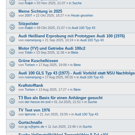
von
Ralph
»
03 Nov 2025, 21:07
» in
Suche
Meine Sichtung in 2025
von
200T
»
22 Okt 2025, 18:27
» in
Heute gesehen
Sitzpolster
von
Ralph
»
09 Okt 2025, 21:07
» in
Audi 100 Typ 43
Audi Heißland Erprobung mit Prototypen Audi 100 (1976)
von
roemerjung
»
21 Sep 2025, 10:24
» in
Audi 100 Typ 43
Motor (YV) und Getriebe Audi 100c2
von
Tobin
»
13 Sep 2025, 11:36
» in
Biete
Grüne Kuschelkissen
von
Torben
»
17 Aug 2025, 19:09
» in
Biete
Audi 100 GLS Typ 43 (1977) - Audi Vorbild statt NSU Nachfolge
von
roemerjung
»
17 Aug 2025, 09:26
» in
Audi 100 Typ 43
Kraftstofftank
von
Torben
»
13 Aug 2025, 17:27
» in
Biete
T3 Bus als Basis für einen Anhänger gesucht
von
der-hesse-im-exil
»
01 Jul 2025, 21:51
» in
Suche
TV Test von 1976
von
tiptronic
»
21 Jun 2025, 19:55
» in
Audi 100 Typ 43
Gurtschnalle
von
jg-s@gmx.de
»
11 Jun 2025, 13:48
» in
Suche
Suche Vollmetallkühler/ Tropenkühler 5-Zyl.+YV