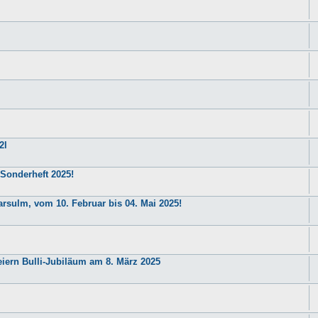
2l
 Sonderheft 2025!
arsulm, vom 10. Februar bis 04. Mai 2025!
iern Bulli-Jubiläum am 8. März 2025