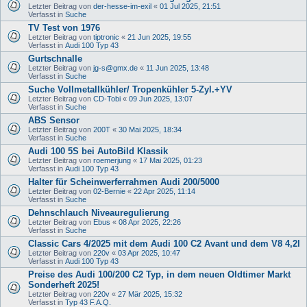
Letzter Beitrag von
der-hesse-im-exil
«
01 Jul 2025, 21:51
Verfasst in
Suche
TV Test von 1976
Letzter Beitrag von
tiptronic
«
21 Jun 2025, 19:55
Verfasst in
Audi 100 Typ 43
Gurtschnalle
Letzter Beitrag von
jg-s@gmx.de
«
11 Jun 2025, 13:48
Verfasst in
Suche
Suche Vollmetallkühler/ Tropenkühler 5-Zyl.+YV
Letzter Beitrag von
CD-Tobi
«
09 Jun 2025, 13:07
Verfasst in
Suche
ABS Sensor
Letzter Beitrag von
200T
«
30 Mai 2025, 18:34
Verfasst in
Suche
Audi 100 5S bei AutoBild Klassik
Letzter Beitrag von
roemerjung
«
17 Mai 2025, 01:23
Verfasst in
Audi 100 Typ 43
Halter für Scheinwerferrahmen Audi 200/5000
Letzter Beitrag von
02-Bernie
«
22 Apr 2025, 11:14
Verfasst in
Suche
Dehnschlauch Niveauregulierung
Letzter Beitrag von
Ebus
«
08 Apr 2025, 22:26
Verfasst in
Suche
Classic Cars 4/2025 mit dem Audi 100 C2 Avant und dem V8 4,2l
Letzter Beitrag von
220v
«
03 Apr 2025, 10:47
Verfasst in
Audi 100 Typ 43
Preise des Audi 100/200 C2 Typ, in dem neuen Oldtimer Markt
Sonderheft 2025!
Letzter Beitrag von
220v
«
27 Mär 2025, 15:32
Verfasst in
Typ 43 F.A.Q.