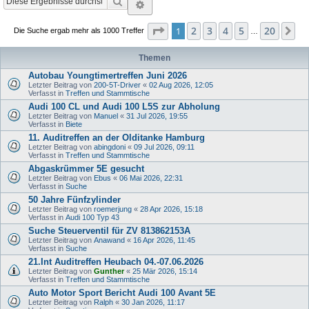
Suche
Erweiterte Suche
Seite
1
von
20
2
3
4
5
20
1
Nä
Die Suche ergab mehr als 1000 Treffer
…
Themen
Autobau Youngtimertreffen Juni 2026
Letzter Beitrag von
200-5T-Driver
«
02 Aug 2026, 12:05
Verfasst in
Treffen und Stammtische
Audi 100 CL und Audi 100 L5S zur Abholung
Letzter Beitrag von
Manuel
«
31 Jul 2026, 19:55
Verfasst in
Biete
11. Auditreffen an der Olditanke Hamburg
Letzter Beitrag von
abingdoni
«
09 Jul 2026, 09:11
Verfasst in
Treffen und Stammtische
Abgaskrümmer 5E gesucht
Letzter Beitrag von
Ebus
«
06 Mai 2026, 22:31
Verfasst in
Suche
50 Jahre Fünfzylinder
Letzter Beitrag von
roemerjung
«
28 Apr 2026, 15:18
Verfasst in
Audi 100 Typ 43
Suche Steuerventil für ZV 813862153A
Letzter Beitrag von
Anawand
«
16 Apr 2026, 11:45
Verfasst in
Suche
21.Int Auditreffen Heubach 04.-07.06.2026
Letzter Beitrag von
Gunther
«
25 Mär 2026, 15:14
Verfasst in
Treffen und Stammtische
Auto Motor Sport Bericht Audi 100 Avant 5E
Letzter Beitrag von
Ralph
«
30 Jan 2026, 11:17