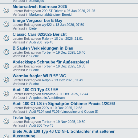
Verfasst in
Sonstiges
Motorradwelt Bodrnsee 2026
Letzter Beitrag von
200-5T-Driver
«
26 Jan 2026, 21:25
Verfasst in
Markenunabhängiger Bereich
Einige Vergaser bei E-Bay
Letzter Beitrag von
wy422
«
13 Jan 2026, 07:50
Verfasst in
Biete
Classic Cars 02/2026 Bericht
Letzter Beitrag von
Ralph
«
10 Jan 2026, 21:01
Verfasst in
Audi 200 Typ 43
B Säulen Verkleidungen in Blau
Letzter Beitrag von
Torben
«
19 Dez 2025, 16:40
Verfasst in
Suche
Abdeckkape Schraube für Außenspiegel
Letzter Beitrag von
Torben
«
19 Dez 2025, 16:33
Verfasst in
Suche
Warmlaufregler WLR 5E WC
Letzter Beitrag von
Ralph
«
13 Dez 2025, 11:49
Verfasst in
Suche
Audi 100 CD Typ 43 / 5E
Letzter Beitrag von
turbolimo
«
11 Dez 2025, 12:44
Verfasst in
Angebote in Autobörsen
Audi 100 C1 LS in Signalgrün Oldtimer Praxis 1/2026!
Letzter Beitrag von
220v
«
10 Dez 2025, 12:58
Verfasst in
Audi F104 und F105 (Limousine und Coupé S)
Tiefer legen
Letzter Beitrag von
Torben
«
19 Nov 2025, 19:50
Verfasst in
Audi 200 Typ 43
Biete Audi 100 Typ 43 CD NFL Schlachter mit seltener
Ausstattung