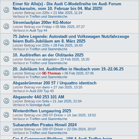
Einer für Alle(s) - Die Audi C-Modellreihe im Audi Forum
Neckarsulm, vom 10. Februar bis 04. Mai 2025!
Letzter Beitrag von
220v
«
21 Mär 2025, 11:24
Verfasst in
Treffen und Stammtische
Stromlaufplan 200er KG-Motor
Letzter Beitrag von
Friday
«
05 Mär 2025, 07:27
Verfasst in
Audi Typ 44
75 Jahre Legende: Autostadt und Volkswagen Nutzfahrzeuge
feiern Bulli-Jubiläum am 8. März 2025
Letzter Beitrag von
220v
«
28 Feb 2025, 16:43
Verfasst in
Treffen und Stammtische
10. Auditreffen an der Olditanke 2025
Letzter Beitrag von
abingdoni
«
10 Feb 2025, 15:20
Verfasst in
Treffen und Stammtische
20. Jubiläum Int. Auditreffen in Heubach vom 19.-22.06.25
Letzter Beitrag von
5E-Thomas
«
06 Feb 2025, 07:45
Verfasst in
Treffen und Stammtische
Abgaskrümmer 200 5T / Urquattro identisch
Letzter Beitrag von
dario
«
27 Jan 2025, 13:20
Verfasst in
Audi 200 Typ 43
Abgasrohr 4A0 253 101 AM
Letzter Beitrag von
Sofa
«
21 Jan 2025, 21:04
Verfasst in
Sonstige Audi
Winterdriften Lungauring 2025
Letzter Beitrag von
200-5T-Driver
«
14 Jan 2025, 19:52
Verfasst in
Treffen und Stammtische
Subarutreffen Pirates Hinwil 2024
Letzter Beitrag von
200-5T-Driver
«
22 Okt 2024, 20:07
Verfasst in
Treffen und Stammtische
Crs & Currywurst Wolfegg - VW & Audi Treffen beim