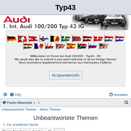
Typ43
Willkommen im Forum der Audi 100/200 - Typ43 - IG!
We would also like to extend a very warm welcome to all our foreign friends!
Nous souhaitons (également) la bienvenue aux internautes d'ailleurs.
IG-Spendeninfo
FAQ
Anmelden
S
Foren-Übersicht
Unbeantwortete Themen
Aktive Themen
u
Unbeantwortete Themen
c
h
Zur erweiterten Suche
e