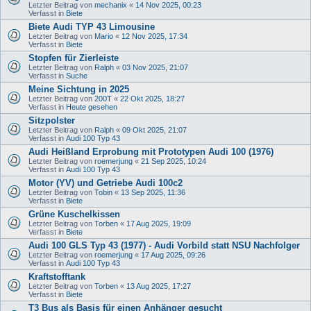
Letzter Beitrag von
mechanix
«
14 Nov 2025, 00:23
Verfasst in
Biete
Biete Audi TYP 43 Limousine
Letzter Beitrag von
Mario
«
12 Nov 2025, 17:34
Verfasst in
Biete
Stopfen für Zierleiste
Letzter Beitrag von
Ralph
«
03 Nov 2025, 21:07
Verfasst in
Suche
Meine Sichtung in 2025
Letzter Beitrag von
200T
«
22 Okt 2025, 18:27
Verfasst in
Heute gesehen
Sitzpolster
Letzter Beitrag von
Ralph
«
09 Okt 2025, 21:07
Verfasst in
Audi 100 Typ 43
Audi Heißland Erprobung mit Prototypen Audi 100 (1976)
Letzter Beitrag von
roemerjung
«
21 Sep 2025, 10:24
Verfasst in
Audi 100 Typ 43
Motor (YV) und Getriebe Audi 100c2
Letzter Beitrag von
Tobin
«
13 Sep 2025, 11:36
Verfasst in
Biete
Grüne Kuschelkissen
Letzter Beitrag von
Torben
«
17 Aug 2025, 19:09
Verfasst in
Biete
Audi 100 GLS Typ 43 (1977) - Audi Vorbild statt NSU Nachfolger
Letzter Beitrag von
roemerjung
«
17 Aug 2025, 09:26
Verfasst in
Audi 100 Typ 43
Kraftstofftank
Letzter Beitrag von
Torben
«
13 Aug 2025, 17:27
Verfasst in
Biete
T3 Bus als Basis für einen Anhänger gesucht