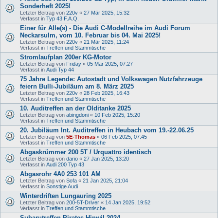
Sonderheft 2025!
Letzter Beitrag von
220v
«
27 Mär 2025, 15:32
Verfasst in
Typ 43 F.A.Q.
Einer für Alle(s) - Die Audi C-Modellreihe im Audi Forum
Neckarsulm, vom 10. Februar bis 04. Mai 2025!
Letzter Beitrag von
220v
«
21 Mär 2025, 11:24
Verfasst in
Treffen und Stammtische
Stromlaufplan 200er KG-Motor
Letzter Beitrag von
Friday
«
05 Mär 2025, 07:27
Verfasst in
Audi Typ 44
75 Jahre Legende: Autostadt und Volkswagen Nutzfahrzeuge
feiern Bulli-Jubiläum am 8. März 2025
Letzter Beitrag von
220v
«
28 Feb 2025, 16:43
Verfasst in
Treffen und Stammtische
10. Auditreffen an der Olditanke 2025
Letzter Beitrag von
abingdoni
«
10 Feb 2025, 15:20
Verfasst in
Treffen und Stammtische
20. Jubiläum Int. Auditreffen in Heubach vom 19.-22.06.25
Letzter Beitrag von
5E-Thomas
«
06 Feb 2025, 07:45
Verfasst in
Treffen und Stammtische
Abgaskrümmer 200 5T / Urquattro identisch
Letzter Beitrag von
dario
«
27 Jan 2025, 13:20
Verfasst in
Audi 200 Typ 43
Abgasrohr 4A0 253 101 AM
Letzter Beitrag von
Sofa
«
21 Jan 2025, 21:04
Verfasst in
Sonstige Audi
Winterdriften Lungauring 2025
Letzter Beitrag von
200-5T-Driver
«
14 Jan 2025, 19:52
Verfasst in
Treffen und Stammtische
Subarutreffen Pirates Hinwil 2024