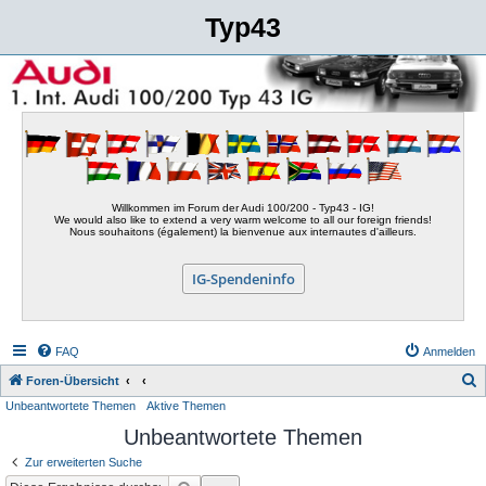
Typ43
Willkommen im Forum der Audi 100/200 - Typ43 - IG!
We would also like to extend a very warm welcome to all our foreign friends!
Nous souhaitons (également) la bienvenue aux internautes d'ailleurs.
IG-Spendeninfo
FAQ
Anmelden
S
Foren-Übersicht
Unbeantwortete Themen
Aktive Themen
u
Unbeantwortete Themen
c
h
Zur erweiterten Suche
e