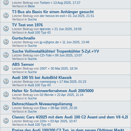
Letzter Beitrag von
Torben
«
13 Aug 2025, 17:27
Verfasst in
Biete
T3 Bus als Basis für einen Anhänger gesucht
Letzter Beitrag von
der-hesse-im-exil
«
01 Jul 2025, 21:51
Verfasst in
Suche
TV Test von 1976
Letzter Beitrag von
tiptronic
«
21 Jun 2025, 19:55
Verfasst in
Audi 100 Typ 43
Gurtschnalle
Letzter Beitrag von
jg-s@gmx.de
«
11 Jun 2025, 13:48
Verfasst in
Suche
Suche Vollmetallkühler/ Tropenkühler 5-Zyl.+YV
Letzter Beitrag von
CD-Tobi
«
09 Jun 2025, 13:07
Verfasst in
Suche
ABS Sensor
Letzter Beitrag von
200T
«
30 Mai 2025, 18:34
Verfasst in
Suche
Audi 100 5S bei AutoBild Klassik
Letzter Beitrag von
roemerjung
«
17 Mai 2025, 01:23
Verfasst in
Audi 100 Typ 43
Halter für Scheinwerferrahmen Audi 200/5000
Letzter Beitrag von
02-Bernie
«
22 Apr 2025, 11:14
Verfasst in
Suche
Dehnschlauch Niveauregulierung
Letzter Beitrag von
Ebus
«
08 Apr 2025, 22:26
Verfasst in
Suche
Classic Cars 4/2025 mit dem Audi 100 C2 Avant und dem V8 4,2l
Letzter Beitrag von
220v
«
03 Apr 2025, 10:47
Verfasst in
Audi 100 Typ 43
Preise des Audi 100/200 C2 Typ, in dem neuen Oldtimer Markt