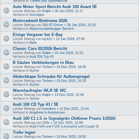
Verfasst in
Treffen und Stammtische
Auto Motor Sport Bericht Audi 100 Avant 5E
Letzter Beitrag von
Ralph
«
30 Jan 2026, 11:17
Verfasst in
Sonstiges
Motorradwelt Bodrnsee 2026
Letzter Beitrag von
200-5T-Driver
«
26 Jan 2026, 21:25
Verfasst in
Markenunabhängiger Bereich
Einige Vergaser bei E-Bay
Letzter Beitrag von
wy422
«
13 Jan 2026, 07:50
Verfasst in
Biete
Classic Cars 02/2026 Bericht
Letzter Beitrag von
Ralph
«
10 Jan 2026, 21:01
Verfasst in
Audi 200 Typ 43
B Säulen Verkleidungen in Blau
Letzter Beitrag von
Torben
«
19 Dez 2025, 16:40
Verfasst in
Suche
Abdeckkape Schraube für Außenspiegel
Letzter Beitrag von
Torben
«
19 Dez 2025, 16:33
Verfasst in
Suche
Warmlaufregler WLR 5E WC
Letzter Beitrag von
Ralph
«
13 Dez 2025, 11:49
Verfasst in
Suche
Audi 100 CD Typ 43 / 5E
Letzter Beitrag von
turbolimo
«
11 Dez 2025, 12:44
Verfasst in
Angebote in Autobörsen
Audi 100 C1 LS in Signalgrün Oldtimer Praxis 1/2026!
Letzter Beitrag von
220v
«
10 Dez 2025, 12:58
Verfasst in
Audi F104 und F105 (Limousine und Coupé S)
Tiefer legen
Letzter Beitrag von
Torben
«
19 Nov 2025, 19:50