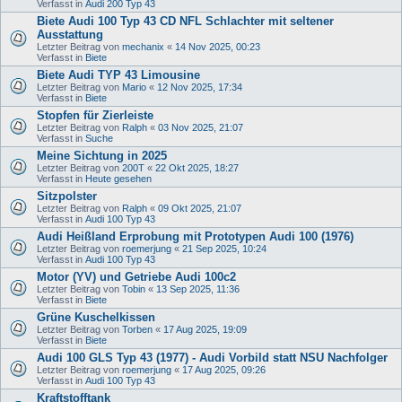
Verfasst in
Audi 200 Typ 43
Biete Audi 100 Typ 43 CD NFL Schlachter mit seltener
Ausstattung
Letzter Beitrag von
mechanix
«
14 Nov 2025, 00:23
Verfasst in
Biete
Biete Audi TYP 43 Limousine
Letzter Beitrag von
Mario
«
12 Nov 2025, 17:34
Verfasst in
Biete
Stopfen für Zierleiste
Letzter Beitrag von
Ralph
«
03 Nov 2025, 21:07
Verfasst in
Suche
Meine Sichtung in 2025
Letzter Beitrag von
200T
«
22 Okt 2025, 18:27
Verfasst in
Heute gesehen
Sitzpolster
Letzter Beitrag von
Ralph
«
09 Okt 2025, 21:07
Verfasst in
Audi 100 Typ 43
Audi Heißland Erprobung mit Prototypen Audi 100 (1976)
Letzter Beitrag von
roemerjung
«
21 Sep 2025, 10:24
Verfasst in
Audi 100 Typ 43
Motor (YV) und Getriebe Audi 100c2
Letzter Beitrag von
Tobin
«
13 Sep 2025, 11:36
Verfasst in
Biete
Grüne Kuschelkissen
Letzter Beitrag von
Torben
«
17 Aug 2025, 19:09
Verfasst in
Biete
Audi 100 GLS Typ 43 (1977) - Audi Vorbild statt NSU Nachfolger
Letzter Beitrag von
roemerjung
«
17 Aug 2025, 09:26
Verfasst in
Audi 100 Typ 43
Kraftstofftank