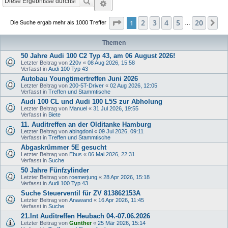
Suche
Erweiterte Suche
Seite
1
von
20
2
3
4
5
20
1
Nä
Die Suche ergab mehr als 1000 Treffer
…
Themen
50 Jahre Audi 100 C2 Typ 43, am 06 August 2026!
Letzter Beitrag von
220v
«
08 Aug 2026, 15:58
Verfasst in
Audi 100 Typ 43
Autobau Youngtimertreffen Juni 2026
Letzter Beitrag von
200-5T-Driver
«
02 Aug 2026, 12:05
Verfasst in
Treffen und Stammtische
Audi 100 CL und Audi 100 L5S zur Abholung
Letzter Beitrag von
Manuel
«
31 Jul 2026, 19:55
Verfasst in
Biete
11. Auditreffen an der Olditanke Hamburg
Letzter Beitrag von
abingdoni
«
09 Jul 2026, 09:11
Verfasst in
Treffen und Stammtische
Abgaskrümmer 5E gesucht
Letzter Beitrag von
Ebus
«
06 Mai 2026, 22:31
Verfasst in
Suche
50 Jahre Fünfzylinder
Letzter Beitrag von
roemerjung
«
28 Apr 2026, 15:18
Verfasst in
Audi 100 Typ 43
Suche Steuerventil für ZV 813862153A
Letzter Beitrag von
Anawand
«
16 Apr 2026, 11:45
Verfasst in
Suche
21.Int Auditreffen Heubach 04.-07.06.2026
Letzter Beitrag von
Gunther
«
25 Mär 2026, 15:14