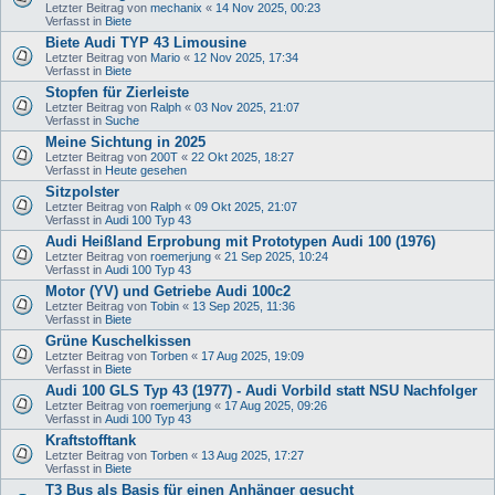
Letzter Beitrag von
mechanix
«
14 Nov 2025, 00:23
Verfasst in
Biete
Biete Audi TYP 43 Limousine
Letzter Beitrag von
Mario
«
12 Nov 2025, 17:34
Verfasst in
Biete
Stopfen für Zierleiste
Letzter Beitrag von
Ralph
«
03 Nov 2025, 21:07
Verfasst in
Suche
Meine Sichtung in 2025
Letzter Beitrag von
200T
«
22 Okt 2025, 18:27
Verfasst in
Heute gesehen
Sitzpolster
Letzter Beitrag von
Ralph
«
09 Okt 2025, 21:07
Verfasst in
Audi 100 Typ 43
Audi Heißland Erprobung mit Prototypen Audi 100 (1976)
Letzter Beitrag von
roemerjung
«
21 Sep 2025, 10:24
Verfasst in
Audi 100 Typ 43
Motor (YV) und Getriebe Audi 100c2
Letzter Beitrag von
Tobin
«
13 Sep 2025, 11:36
Verfasst in
Biete
Grüne Kuschelkissen
Letzter Beitrag von
Torben
«
17 Aug 2025, 19:09
Verfasst in
Biete
Audi 100 GLS Typ 43 (1977) - Audi Vorbild statt NSU Nachfolger
Letzter Beitrag von
roemerjung
«
17 Aug 2025, 09:26
Verfasst in
Audi 100 Typ 43
Kraftstofftank
Letzter Beitrag von
Torben
«
13 Aug 2025, 17:27
Verfasst in
Biete
T3 Bus als Basis für einen Anhänger gesucht