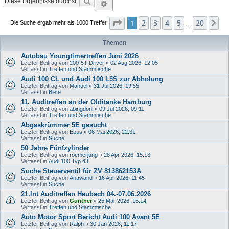
Suche
Erweiterte Suche
Seite
1
von
20
2
3
4
5
20
1
Nä
Die Suche ergab mehr als 1000 Treffer
…
Themen
Autobau Youngtimertreffen Juni 2026
Letzter Beitrag von
200-5T-Driver
«
02 Aug 2026, 12:05
Verfasst in
Treffen und Stammtische
Audi 100 CL und Audi 100 L5S zur Abholung
Letzter Beitrag von
Manuel
«
31 Jul 2026, 19:55
Verfasst in
Biete
11. Auditreffen an der Olditanke Hamburg
Letzter Beitrag von
abingdoni
«
09 Jul 2026, 09:11
Verfasst in
Treffen und Stammtische
Abgaskrümmer 5E gesucht
Letzter Beitrag von
Ebus
«
06 Mai 2026, 22:31
Verfasst in
Suche
50 Jahre Fünfzylinder
Letzter Beitrag von
roemerjung
«
28 Apr 2026, 15:18
Verfasst in
Audi 100 Typ 43
Suche Steuerventil für ZV 813862153A
Letzter Beitrag von
Anawand
«
16 Apr 2026, 11:45
Verfasst in
Suche
21.Int Auditreffen Heubach 04.-07.06.2026
Letzter Beitrag von
Gunther
«
25 Mär 2026, 15:14
Verfasst in
Treffen und Stammtische
Auto Motor Sport Bericht Audi 100 Avant 5E
Letzter Beitrag von
Ralph
«
30 Jan 2026, 11:17