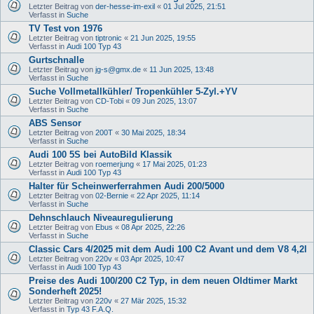
Letzter Beitrag von
der-hesse-im-exil
«
01 Jul 2025, 21:51
Verfasst in
Suche
TV Test von 1976
Letzter Beitrag von
tiptronic
«
21 Jun 2025, 19:55
Verfasst in
Audi 100 Typ 43
Gurtschnalle
Letzter Beitrag von
jg-s@gmx.de
«
11 Jun 2025, 13:48
Verfasst in
Suche
Suche Vollmetallkühler/ Tropenkühler 5-Zyl.+YV
Letzter Beitrag von
CD-Tobi
«
09 Jun 2025, 13:07
Verfasst in
Suche
ABS Sensor
Letzter Beitrag von
200T
«
30 Mai 2025, 18:34
Verfasst in
Suche
Audi 100 5S bei AutoBild Klassik
Letzter Beitrag von
roemerjung
«
17 Mai 2025, 01:23
Verfasst in
Audi 100 Typ 43
Halter für Scheinwerferrahmen Audi 200/5000
Letzter Beitrag von
02-Bernie
«
22 Apr 2025, 11:14
Verfasst in
Suche
Dehnschlauch Niveauregulierung
Letzter Beitrag von
Ebus
«
08 Apr 2025, 22:26
Verfasst in
Suche
Classic Cars 4/2025 mit dem Audi 100 C2 Avant und dem V8 4,2l
Letzter Beitrag von
220v
«
03 Apr 2025, 10:47
Verfasst in
Audi 100 Typ 43
Preise des Audi 100/200 C2 Typ, in dem neuen Oldtimer Markt
Sonderheft 2025!
Letzter Beitrag von
220v
«
27 Mär 2025, 15:32
Verfasst in
Typ 43 F.A.Q.