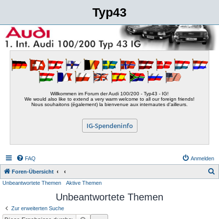
Typ43
Willkommen im Forum der Audi 100/200 - Typ43 - IG!
We would also like to extend a very warm welcome to all our foreign friends!
Nous souhaitons (également) la bienvenue aux internautes d'ailleurs.
IG-Spendeninfo
FAQ
Anmelden
S
Foren-Übersicht
Unbeantwortete Themen
Aktive Themen
u
Unbeantwortete Themen
c
h
Zur erweiterten Suche
e