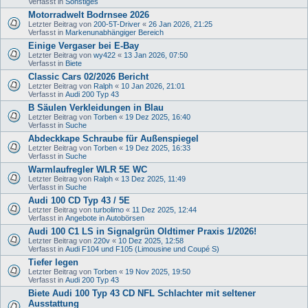
Verfasst in
Sonstiges
Motorradwelt Bodrnsee 2026
Letzter Beitrag von
200-5T-Driver
«
26 Jan 2026, 21:25
Verfasst in
Markenunabhängiger Bereich
Einige Vergaser bei E-Bay
Letzter Beitrag von
wy422
«
13 Jan 2026, 07:50
Verfasst in
Biete
Classic Cars 02/2026 Bericht
Letzter Beitrag von
Ralph
«
10 Jan 2026, 21:01
Verfasst in
Audi 200 Typ 43
B Säulen Verkleidungen in Blau
Letzter Beitrag von
Torben
«
19 Dez 2025, 16:40
Verfasst in
Suche
Abdeckkape Schraube für Außenspiegel
Letzter Beitrag von
Torben
«
19 Dez 2025, 16:33
Verfasst in
Suche
Warmlaufregler WLR 5E WC
Letzter Beitrag von
Ralph
«
13 Dez 2025, 11:49
Verfasst in
Suche
Audi 100 CD Typ 43 / 5E
Letzter Beitrag von
turbolimo
«
11 Dez 2025, 12:44
Verfasst in
Angebote in Autobörsen
Audi 100 C1 LS in Signalgrün Oldtimer Praxis 1/2026!
Letzter Beitrag von
220v
«
10 Dez 2025, 12:58
Verfasst in
Audi F104 und F105 (Limousine und Coupé S)
Tiefer legen
Letzter Beitrag von
Torben
«
19 Nov 2025, 19:50
Verfasst in
Audi 200 Typ 43
Biete Audi 100 Typ 43 CD NFL Schlachter mit seltener
Ausstattung