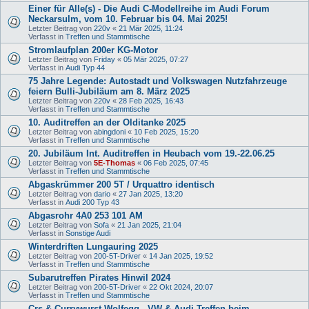
Einer für Alle(s) - Die Audi C-Modellreihe im Audi Forum
Neckarsulm, vom 10. Februar bis 04. Mai 2025!
Letzter Beitrag von
220v
«
21 Mär 2025, 11:24
Verfasst in
Treffen und Stammtische
Stromlaufplan 200er KG-Motor
Letzter Beitrag von
Friday
«
05 Mär 2025, 07:27
Verfasst in
Audi Typ 44
75 Jahre Legende: Autostadt und Volkswagen Nutzfahrzeuge
feiern Bulli-Jubiläum am 8. März 2025
Letzter Beitrag von
220v
«
28 Feb 2025, 16:43
Verfasst in
Treffen und Stammtische
10. Auditreffen an der Olditanke 2025
Letzter Beitrag von
abingdoni
«
10 Feb 2025, 15:20
Verfasst in
Treffen und Stammtische
20. Jubiläum Int. Auditreffen in Heubach vom 19.-22.06.25
Letzter Beitrag von
5E-Thomas
«
06 Feb 2025, 07:45
Verfasst in
Treffen und Stammtische
Abgaskrümmer 200 5T / Urquattro identisch
Letzter Beitrag von
dario
«
27 Jan 2025, 13:20
Verfasst in
Audi 200 Typ 43
Abgasrohr 4A0 253 101 AM
Letzter Beitrag von
Sofa
«
21 Jan 2025, 21:04
Verfasst in
Sonstige Audi
Winterdriften Lungauring 2025
Letzter Beitrag von
200-5T-Driver
«
14 Jan 2025, 19:52
Verfasst in
Treffen und Stammtische
Subarutreffen Pirates Hinwil 2024
Letzter Beitrag von
200-5T-Driver
«
22 Okt 2024, 20:07
Verfasst in
Treffen und Stammtische
Crs & Currywurst Wolfegg - VW & Audi Treffen beim