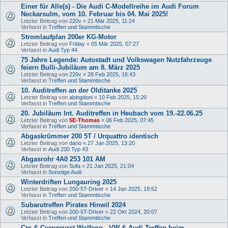
Einer für Alle(s) - Die Audi C-Modellreihe im Audi Forum
Neckarsulm, vom 10. Februar bis 04. Mai 2025!
Letzter Beitrag von
220v
«
21 Mär 2025, 11:24
Verfasst in
Treffen und Stammtische
Stromlaufplan 200er KG-Motor
Letzter Beitrag von
Friday
«
05 Mär 2025, 07:27
Verfasst in
Audi Typ 44
75 Jahre Legende: Autostadt und Volkswagen Nutzfahrzeuge
feiern Bulli-Jubiläum am 8. März 2025
Letzter Beitrag von
220v
«
28 Feb 2025, 16:43
Verfasst in
Treffen und Stammtische
10. Auditreffen an der Olditanke 2025
Letzter Beitrag von
abingdoni
«
10 Feb 2025, 15:20
Verfasst in
Treffen und Stammtische
20. Jubiläum Int. Auditreffen in Heubach vom 19.-22.06.25
Letzter Beitrag von
5E-Thomas
«
06 Feb 2025, 07:45
Verfasst in
Treffen und Stammtische
Abgaskrümmer 200 5T / Urquattro identisch
Letzter Beitrag von
dario
«
27 Jan 2025, 13:20
Verfasst in
Audi 200 Typ 43
Abgasrohr 4A0 253 101 AM
Letzter Beitrag von
Sofa
«
21 Jan 2025, 21:04
Verfasst in
Sonstige Audi
Winterdriften Lungauring 2025
Letzter Beitrag von
200-5T-Driver
«
14 Jan 2025, 19:52
Verfasst in
Treffen und Stammtische
Subarutreffen Pirates Hinwil 2024
Letzter Beitrag von
200-5T-Driver
«
22 Okt 2024, 20:07
Verfasst in
Treffen und Stammtische
Crs & Currywurst Wolfegg - VW & Audi Treffen beim