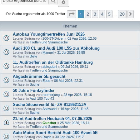
Suche
Erweiterte Suche
Seite
1
von
20
2
3
4
5
20
1
Nä
Die Suche ergab mehr als 1000 Treffer
…
Themen
Autobau Youngtimertreffen Juni 2026
Letzter Beitrag von
200-5T-Driver
«
02 Aug 2026, 12:05
Verfasst in
Treffen und Stammtische
Audi 100 CL und Audi 100 L5S zur Abholung
Letzter Beitrag von
Manuel
«
31 Jul 2026, 19:55
Verfasst in
Biete
11. Auditreffen an der Olditanke Hamburg
Letzter Beitrag von
abingdoni
«
09 Jul 2026, 09:11
Verfasst in
Treffen und Stammtische
Abgaskrümmer 5E gesucht
Letzter Beitrag von
Ebus
«
06 Mai 2026, 22:31
Verfasst in
Suche
50 Jahre Fünfzylinder
Letzter Beitrag von
roemerjung
«
28 Apr 2026, 15:18
Verfasst in
Audi 100 Typ 43
Suche Steuerventil für ZV 813862153A
Letzter Beitrag von
Anawand
«
16 Apr 2026, 11:45
Verfasst in
Suche
21.Int Auditreffen Heubach 04.-07.06.2026
Letzter Beitrag von
Gunther
«
25 Mär 2026, 15:14
Verfasst in
Treffen und Stammtische
Auto Motor Sport Bericht Audi 100 Avant 5E
Letzter Beitrag von
Ralph
«
30 Jan 2026, 11:17