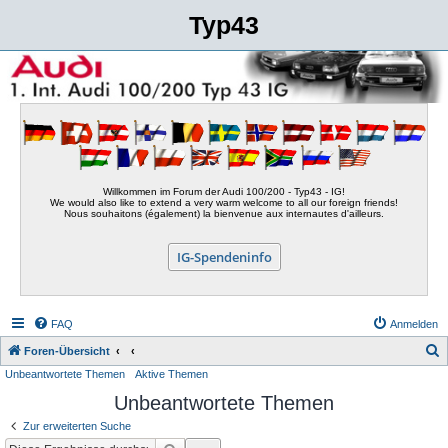
Typ43
Willkommen im Forum der Audi 100/200 - Typ43 - IG!
We would also like to extend a very warm welcome to all our foreign friends!
Nous souhaitons (également) la bienvenue aux internautes d'ailleurs.
IG-Spendeninfo
FAQ
Anmelden
S
Foren-Übersicht
Unbeantwortete Themen
Aktive Themen
u
Unbeantwortete Themen
c
h
Zur erweiterten Suche
e