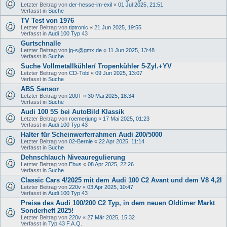
Letzter Beitrag von
der-hesse-im-exil
«
01 Jul 2025, 21:51
Verfasst in
Suche
TV Test von 1976
Letzter Beitrag von
tiptronic
«
21 Jun 2025, 19:55
Verfasst in
Audi 100 Typ 43
Gurtschnalle
Letzter Beitrag von
jg-s@gmx.de
«
11 Jun 2025, 13:48
Verfasst in
Suche
Suche Vollmetallkühler/ Tropenkühler 5-Zyl.+YV
Letzter Beitrag von
CD-Tobi
«
09 Jun 2025, 13:07
Verfasst in
Suche
ABS Sensor
Letzter Beitrag von
200T
«
30 Mai 2025, 18:34
Verfasst in
Suche
Audi 100 5S bei AutoBild Klassik
Letzter Beitrag von
roemerjung
«
17 Mai 2025, 01:23
Verfasst in
Audi 100 Typ 43
Halter für Scheinwerferrahmen Audi 200/5000
Letzter Beitrag von
02-Bernie
«
22 Apr 2025, 11:14
Verfasst in
Suche
Dehnschlauch Niveauregulierung
Letzter Beitrag von
Ebus
«
08 Apr 2025, 22:26
Verfasst in
Suche
Classic Cars 4/2025 mit dem Audi 100 C2 Avant und dem V8 4,2l
Letzter Beitrag von
220v
«
03 Apr 2025, 10:47
Verfasst in
Audi 100 Typ 43
Preise des Audi 100/200 C2 Typ, in dem neuen Oldtimer Markt
Sonderheft 2025!
Letzter Beitrag von
220v
«
27 Mär 2025, 15:32
Verfasst in
Typ 43 F.A.Q.