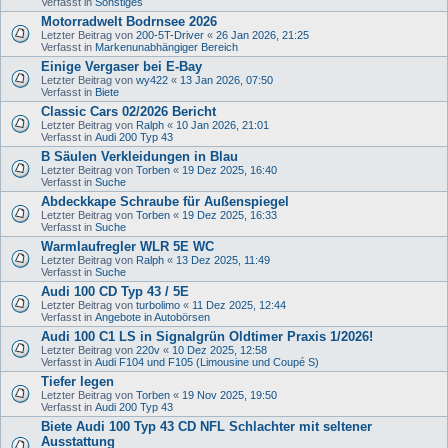
Verfasst in
Sonstiges
Motorradwelt Bodrnsee 2026
Letzter Beitrag von
200-5T-Driver
«
26 Jan 2026, 21:25
Verfasst in
Markenunabhängiger Bereich
Einige Vergaser bei E-Bay
Letzter Beitrag von
wy422
«
13 Jan 2026, 07:50
Verfasst in
Biete
Classic Cars 02/2026 Bericht
Letzter Beitrag von
Ralph
«
10 Jan 2026, 21:01
Verfasst in
Audi 200 Typ 43
B Säulen Verkleidungen in Blau
Letzter Beitrag von
Torben
«
19 Dez 2025, 16:40
Verfasst in
Suche
Abdeckkape Schraube für Außenspiegel
Letzter Beitrag von
Torben
«
19 Dez 2025, 16:33
Verfasst in
Suche
Warmlaufregler WLR 5E WC
Letzter Beitrag von
Ralph
«
13 Dez 2025, 11:49
Verfasst in
Suche
Audi 100 CD Typ 43 / 5E
Letzter Beitrag von
turbolimo
«
11 Dez 2025, 12:44
Verfasst in
Angebote in Autobörsen
Audi 100 C1 LS in Signalgrün Oldtimer Praxis 1/2026!
Letzter Beitrag von
220v
«
10 Dez 2025, 12:58
Verfasst in
Audi F104 und F105 (Limousine und Coupé S)
Tiefer legen
Letzter Beitrag von
Torben
«
19 Nov 2025, 19:50
Verfasst in
Audi 200 Typ 43
Biete Audi 100 Typ 43 CD NFL Schlachter mit seltener
Ausstattung