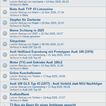
Letzter Beitrag von
mechanix
«
14 Nov 2025, 00:23
Verfasst in
Biete
Biete Audi TYP 43 Limousine
Letzter Beitrag von
Mario
«
12 Nov 2025, 17:34
Verfasst in
Biete
Stopfen für Zierleiste
Letzter Beitrag von
Ralph
«
03 Nov 2025, 21:07
Verfasst in
Suche
Meine Sichtung in 2025
Letzter Beitrag von
200T
«
22 Okt 2025, 18:27
Verfasst in
Heute gesehen
Sitzpolster
Letzter Beitrag von
Ralph
«
09 Okt 2025, 21:07
Verfasst in
Audi 100 Typ 43
Audi Heißland Erprobung mit Prototypen Audi 100 (1976)
Letzter Beitrag von
roemerjung
«
21 Sep 2025, 10:24
Verfasst in
Audi 100 Typ 43
Motor (YV) und Getriebe Audi 100c2
Letzter Beitrag von
Tobin
«
13 Sep 2025, 11:36
Verfasst in
Biete
Grüne Kuschelkissen
Letzter Beitrag von
Torben
«
17 Aug 2025, 19:09
Verfasst in
Biete
Audi 100 GLS Typ 43 (1977) - Audi Vorbild statt NSU Nachfolger
Letzter Beitrag von
roemerjung
«
17 Aug 2025, 09:26
Verfasst in
Audi 100 Typ 43
Kraftstofftank
Letzter Beitrag von
Torben
«
13 Aug 2025, 17:27
Verfasst in
Biete
T3 Bus als Basis für einen Anhänger gesucht