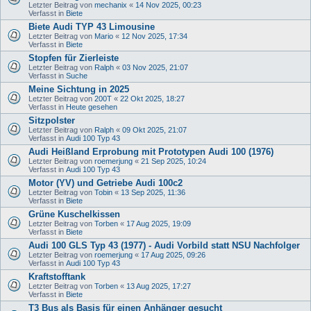
Letzter Beitrag von
mechanix
«
14 Nov 2025, 00:23
Verfasst in
Biete
Biete Audi TYP 43 Limousine
Letzter Beitrag von
Mario
«
12 Nov 2025, 17:34
Verfasst in
Biete
Stopfen für Zierleiste
Letzter Beitrag von
Ralph
«
03 Nov 2025, 21:07
Verfasst in
Suche
Meine Sichtung in 2025
Letzter Beitrag von
200T
«
22 Okt 2025, 18:27
Verfasst in
Heute gesehen
Sitzpolster
Letzter Beitrag von
Ralph
«
09 Okt 2025, 21:07
Verfasst in
Audi 100 Typ 43
Audi Heißland Erprobung mit Prototypen Audi 100 (1976)
Letzter Beitrag von
roemerjung
«
21 Sep 2025, 10:24
Verfasst in
Audi 100 Typ 43
Motor (YV) und Getriebe Audi 100c2
Letzter Beitrag von
Tobin
«
13 Sep 2025, 11:36
Verfasst in
Biete
Grüne Kuschelkissen
Letzter Beitrag von
Torben
«
17 Aug 2025, 19:09
Verfasst in
Biete
Audi 100 GLS Typ 43 (1977) - Audi Vorbild statt NSU Nachfolger
Letzter Beitrag von
roemerjung
«
17 Aug 2025, 09:26
Verfasst in
Audi 100 Typ 43
Kraftstofftank
Letzter Beitrag von
Torben
«
13 Aug 2025, 17:27
Verfasst in
Biete
T3 Bus als Basis für einen Anhänger gesucht