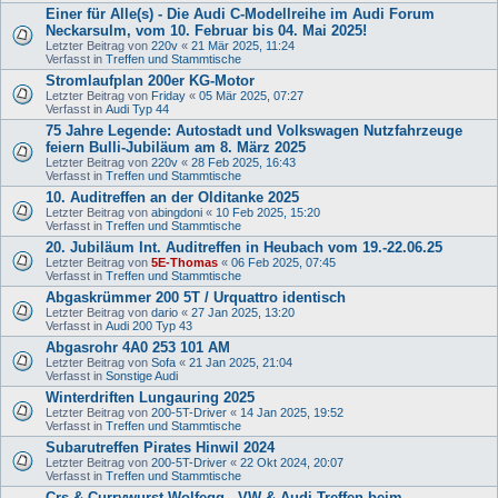
Einer für Alle(s) - Die Audi C-Modellreihe im Audi Forum
Neckarsulm, vom 10. Februar bis 04. Mai 2025!
Letzter Beitrag von
220v
«
21 Mär 2025, 11:24
Verfasst in
Treffen und Stammtische
Stromlaufplan 200er KG-Motor
Letzter Beitrag von
Friday
«
05 Mär 2025, 07:27
Verfasst in
Audi Typ 44
75 Jahre Legende: Autostadt und Volkswagen Nutzfahrzeuge
feiern Bulli-Jubiläum am 8. März 2025
Letzter Beitrag von
220v
«
28 Feb 2025, 16:43
Verfasst in
Treffen und Stammtische
10. Auditreffen an der Olditanke 2025
Letzter Beitrag von
abingdoni
«
10 Feb 2025, 15:20
Verfasst in
Treffen und Stammtische
20. Jubiläum Int. Auditreffen in Heubach vom 19.-22.06.25
Letzter Beitrag von
5E-Thomas
«
06 Feb 2025, 07:45
Verfasst in
Treffen und Stammtische
Abgaskrümmer 200 5T / Urquattro identisch
Letzter Beitrag von
dario
«
27 Jan 2025, 13:20
Verfasst in
Audi 200 Typ 43
Abgasrohr 4A0 253 101 AM
Letzter Beitrag von
Sofa
«
21 Jan 2025, 21:04
Verfasst in
Sonstige Audi
Winterdriften Lungauring 2025
Letzter Beitrag von
200-5T-Driver
«
14 Jan 2025, 19:52
Verfasst in
Treffen und Stammtische
Subarutreffen Pirates Hinwil 2024
Letzter Beitrag von
200-5T-Driver
«
22 Okt 2024, 20:07
Verfasst in
Treffen und Stammtische
Crs & Currywurst Wolfegg - VW & Audi Treffen beim