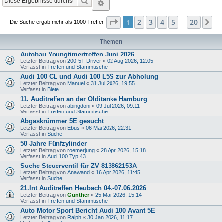
Suche
Erweiterte Suche
Seite
1
von
20
2
3
4
5
20
1
Nä
Die Suche ergab mehr als 1000 Treffer
…
Themen
Autobau Youngtimertreffen Juni 2026
Letzter Beitrag von
200-5T-Driver
«
02 Aug 2026, 12:05
Verfasst in
Treffen und Stammtische
Audi 100 CL und Audi 100 L5S zur Abholung
Letzter Beitrag von
Manuel
«
31 Jul 2026, 19:55
Verfasst in
Biete
11. Auditreffen an der Olditanke Hamburg
Letzter Beitrag von
abingdoni
«
09 Jul 2026, 09:11
Verfasst in
Treffen und Stammtische
Abgaskrümmer 5E gesucht
Letzter Beitrag von
Ebus
«
06 Mai 2026, 22:31
Verfasst in
Suche
50 Jahre Fünfzylinder
Letzter Beitrag von
roemerjung
«
28 Apr 2026, 15:18
Verfasst in
Audi 100 Typ 43
Suche Steuerventil für ZV 813862153A
Letzter Beitrag von
Anawand
«
16 Apr 2026, 11:45
Verfasst in
Suche
21.Int Auditreffen Heubach 04.-07.06.2026
Letzter Beitrag von
Gunther
«
25 Mär 2026, 15:14
Verfasst in
Treffen und Stammtische
Auto Motor Sport Bericht Audi 100 Avant 5E
Letzter Beitrag von
Ralph
«
30 Jan 2026, 11:17