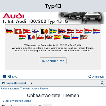
Typ43
Willkommen im Forum der Audi 100/200 - Typ43 - IG!
We would also like to extend a very warm welcome to all our foreign friends!
Nous souhaitons (également) la bienvenue aux internautes d'ailleurs.
IG-Spendeninfo
FAQ
Anmelden
S
Foren-Übersicht
Unbeantwortete Themen
Aktive Themen
u
Unbeantwortete Themen
c
h
Zur erweiterten Suche
e