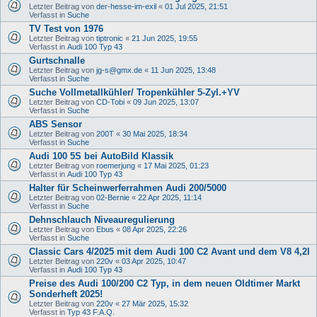
Letzter Beitrag von
der-hesse-im-exil
«
01 Jul 2025, 21:51
Verfasst in
Suche
TV Test von 1976
Letzter Beitrag von
tiptronic
«
21 Jun 2025, 19:55
Verfasst in
Audi 100 Typ 43
Gurtschnalle
Letzter Beitrag von
jg-s@gmx.de
«
11 Jun 2025, 13:48
Verfasst in
Suche
Suche Vollmetallkühler/ Tropenkühler 5-Zyl.+YV
Letzter Beitrag von
CD-Tobi
«
09 Jun 2025, 13:07
Verfasst in
Suche
ABS Sensor
Letzter Beitrag von
200T
«
30 Mai 2025, 18:34
Verfasst in
Suche
Audi 100 5S bei AutoBild Klassik
Letzter Beitrag von
roemerjung
«
17 Mai 2025, 01:23
Verfasst in
Audi 100 Typ 43
Halter für Scheinwerferrahmen Audi 200/5000
Letzter Beitrag von
02-Bernie
«
22 Apr 2025, 11:14
Verfasst in
Suche
Dehnschlauch Niveauregulierung
Letzter Beitrag von
Ebus
«
08 Apr 2025, 22:26
Verfasst in
Suche
Classic Cars 4/2025 mit dem Audi 100 C2 Avant und dem V8 4,2l
Letzter Beitrag von
220v
«
03 Apr 2025, 10:47
Verfasst in
Audi 100 Typ 43
Preise des Audi 100/200 C2 Typ, in dem neuen Oldtimer Markt
Sonderheft 2025!
Letzter Beitrag von
220v
«
27 Mär 2025, 15:32
Verfasst in
Typ 43 F.A.Q.