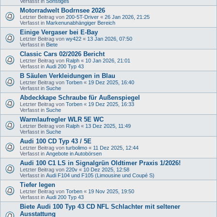
Verfasst in
Sonstiges
Motorradwelt Bodrnsee 2026
Letzter Beitrag von
200-5T-Driver
«
26 Jan 2026, 21:25
Verfasst in
Markenunabhängiger Bereich
Einige Vergaser bei E-Bay
Letzter Beitrag von
wy422
«
13 Jan 2026, 07:50
Verfasst in
Biete
Classic Cars 02/2026 Bericht
Letzter Beitrag von
Ralph
«
10 Jan 2026, 21:01
Verfasst in
Audi 200 Typ 43
B Säulen Verkleidungen in Blau
Letzter Beitrag von
Torben
«
19 Dez 2025, 16:40
Verfasst in
Suche
Abdeckkape Schraube für Außenspiegel
Letzter Beitrag von
Torben
«
19 Dez 2025, 16:33
Verfasst in
Suche
Warmlaufregler WLR 5E WC
Letzter Beitrag von
Ralph
«
13 Dez 2025, 11:49
Verfasst in
Suche
Audi 100 CD Typ 43 / 5E
Letzter Beitrag von
turbolimo
«
11 Dez 2025, 12:44
Verfasst in
Angebote in Autobörsen
Audi 100 C1 LS in Signalgrün Oldtimer Praxis 1/2026!
Letzter Beitrag von
220v
«
10 Dez 2025, 12:58
Verfasst in
Audi F104 und F105 (Limousine und Coupé S)
Tiefer legen
Letzter Beitrag von
Torben
«
19 Nov 2025, 19:50
Verfasst in
Audi 200 Typ 43
Biete Audi 100 Typ 43 CD NFL Schlachter mit seltener
Ausstattung