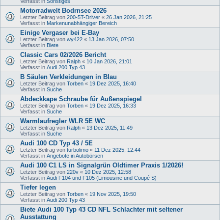
Verfasst in
Sonstiges
Motorradwelt Bodrnsee 2026
Letzter Beitrag von
200-5T-Driver
«
26 Jan 2026, 21:25
Verfasst in
Markenunabhängiger Bereich
Einige Vergaser bei E-Bay
Letzter Beitrag von
wy422
«
13 Jan 2026, 07:50
Verfasst in
Biete
Classic Cars 02/2026 Bericht
Letzter Beitrag von
Ralph
«
10 Jan 2026, 21:01
Verfasst in
Audi 200 Typ 43
B Säulen Verkleidungen in Blau
Letzter Beitrag von
Torben
«
19 Dez 2025, 16:40
Verfasst in
Suche
Abdeckkape Schraube für Außenspiegel
Letzter Beitrag von
Torben
«
19 Dez 2025, 16:33
Verfasst in
Suche
Warmlaufregler WLR 5E WC
Letzter Beitrag von
Ralph
«
13 Dez 2025, 11:49
Verfasst in
Suche
Audi 100 CD Typ 43 / 5E
Letzter Beitrag von
turbolimo
«
11 Dez 2025, 12:44
Verfasst in
Angebote in Autobörsen
Audi 100 C1 LS in Signalgrün Oldtimer Praxis 1/2026!
Letzter Beitrag von
220v
«
10 Dez 2025, 12:58
Verfasst in
Audi F104 und F105 (Limousine und Coupé S)
Tiefer legen
Letzter Beitrag von
Torben
«
19 Nov 2025, 19:50
Verfasst in
Audi 200 Typ 43
Biete Audi 100 Typ 43 CD NFL Schlachter mit seltener
Ausstattung