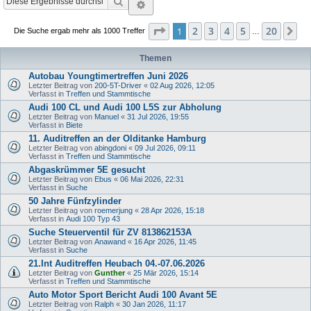
Suche
Erweiterte Suche
Seite
1
von
20
2
3
4
5
20
1
Nä
Die Suche ergab mehr als 1000 Treffer
…
Themen
Autobau Youngtimertreffen Juni 2026
Letzter Beitrag von
200-5T-Driver
«
02 Aug 2026, 12:05
Verfasst in
Treffen und Stammtische
Audi 100 CL und Audi 100 L5S zur Abholung
Letzter Beitrag von
Manuel
«
31 Jul 2026, 19:55
Verfasst in
Biete
11. Auditreffen an der Olditanke Hamburg
Letzter Beitrag von
abingdoni
«
09 Jul 2026, 09:11
Verfasst in
Treffen und Stammtische
Abgaskrümmer 5E gesucht
Letzter Beitrag von
Ebus
«
06 Mai 2026, 22:31
Verfasst in
Suche
50 Jahre Fünfzylinder
Letzter Beitrag von
roemerjung
«
28 Apr 2026, 15:18
Verfasst in
Audi 100 Typ 43
Suche Steuerventil für ZV 813862153A
Letzter Beitrag von
Anawand
«
16 Apr 2026, 11:45
Verfasst in
Suche
21.Int Auditreffen Heubach 04.-07.06.2026
Letzter Beitrag von
Gunther
«
25 Mär 2026, 15:14
Verfasst in
Treffen und Stammtische
Auto Motor Sport Bericht Audi 100 Avant 5E
Letzter Beitrag von
Ralph
«
30 Jan 2026, 11:17