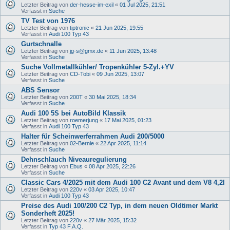
Letzter Beitrag von
der-hesse-im-exil
«
01 Jul 2025, 21:51
Verfasst in
Suche
TV Test von 1976
Letzter Beitrag von
tiptronic
«
21 Jun 2025, 19:55
Verfasst in
Audi 100 Typ 43
Gurtschnalle
Letzter Beitrag von
jg-s@gmx.de
«
11 Jun 2025, 13:48
Verfasst in
Suche
Suche Vollmetallkühler/ Tropenkühler 5-Zyl.+YV
Letzter Beitrag von
CD-Tobi
«
09 Jun 2025, 13:07
Verfasst in
Suche
ABS Sensor
Letzter Beitrag von
200T
«
30 Mai 2025, 18:34
Verfasst in
Suche
Audi 100 5S bei AutoBild Klassik
Letzter Beitrag von
roemerjung
«
17 Mai 2025, 01:23
Verfasst in
Audi 100 Typ 43
Halter für Scheinwerferrahmen Audi 200/5000
Letzter Beitrag von
02-Bernie
«
22 Apr 2025, 11:14
Verfasst in
Suche
Dehnschlauch Niveauregulierung
Letzter Beitrag von
Ebus
«
08 Apr 2025, 22:26
Verfasst in
Suche
Classic Cars 4/2025 mit dem Audi 100 C2 Avant und dem V8 4,2l
Letzter Beitrag von
220v
«
03 Apr 2025, 10:47
Verfasst in
Audi 100 Typ 43
Preise des Audi 100/200 C2 Typ, in dem neuen Oldtimer Markt
Sonderheft 2025!
Letzter Beitrag von
220v
«
27 Mär 2025, 15:32
Verfasst in
Typ 43 F.A.Q.