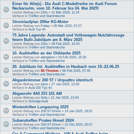
Einer für Alle(s) - Die Audi C-Modellreihe im Audi Forum
Neckarsulm, vom 10. Februar bis 04. Mai 2025!
Letzter Beitrag von
220v
«
21 Mär 2025, 11:24
Verfasst in
Treffen und Stammtische
Stromlaufplan 200er KG-Motor
Letzter Beitrag von
Friday
«
05 Mär 2025, 07:27
Verfasst in
Audi Typ 44
75 Jahre Legende: Autostadt und Volkswagen Nutzfahrzeuge
feiern Bulli-Jubiläum am 8. März 2025
Letzter Beitrag von
220v
«
28 Feb 2025, 16:43
Verfasst in
Treffen und Stammtische
10. Auditreffen an der Olditanke 2025
Letzter Beitrag von
abingdoni
«
10 Feb 2025, 15:20
Verfasst in
Treffen und Stammtische
20. Jubiläum Int. Auditreffen in Heubach vom 19.-22.06.25
Letzter Beitrag von
5E-Thomas
«
06 Feb 2025, 07:45
Verfasst in
Treffen und Stammtische
Abgaskrümmer 200 5T / Urquattro identisch
Letzter Beitrag von
dario
«
27 Jan 2025, 13:20
Verfasst in
Audi 200 Typ 43
Abgasrohr 4A0 253 101 AM
Letzter Beitrag von
Sofa
«
21 Jan 2025, 21:04
Verfasst in
Sonstige Audi
Winterdriften Lungauring 2025
Letzter Beitrag von
200-5T-Driver
«
14 Jan 2025, 19:52
Verfasst in
Treffen und Stammtische
Subarutreffen Pirates Hinwil 2024
Letzter Beitrag von
200-5T-Driver
«
22 Okt 2024, 20:07
Verfasst in
Treffen und Stammtische
Crs & Currywurst Wolfegg - VW & Audi Treffen beim