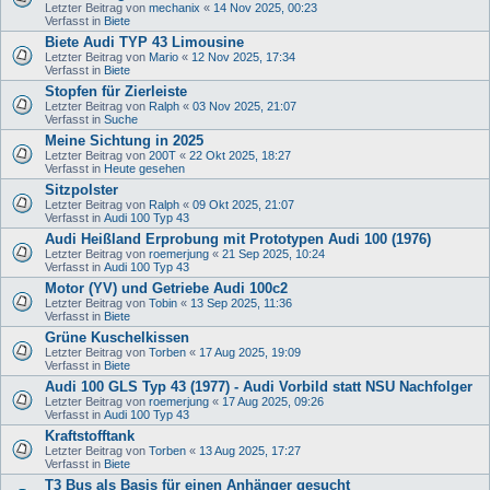
Letzter Beitrag von
mechanix
«
14 Nov 2025, 00:23
Verfasst in
Biete
Biete Audi TYP 43 Limousine
Letzter Beitrag von
Mario
«
12 Nov 2025, 17:34
Verfasst in
Biete
Stopfen für Zierleiste
Letzter Beitrag von
Ralph
«
03 Nov 2025, 21:07
Verfasst in
Suche
Meine Sichtung in 2025
Letzter Beitrag von
200T
«
22 Okt 2025, 18:27
Verfasst in
Heute gesehen
Sitzpolster
Letzter Beitrag von
Ralph
«
09 Okt 2025, 21:07
Verfasst in
Audi 100 Typ 43
Audi Heißland Erprobung mit Prototypen Audi 100 (1976)
Letzter Beitrag von
roemerjung
«
21 Sep 2025, 10:24
Verfasst in
Audi 100 Typ 43
Motor (YV) und Getriebe Audi 100c2
Letzter Beitrag von
Tobin
«
13 Sep 2025, 11:36
Verfasst in
Biete
Grüne Kuschelkissen
Letzter Beitrag von
Torben
«
17 Aug 2025, 19:09
Verfasst in
Biete
Audi 100 GLS Typ 43 (1977) - Audi Vorbild statt NSU Nachfolger
Letzter Beitrag von
roemerjung
«
17 Aug 2025, 09:26
Verfasst in
Audi 100 Typ 43
Kraftstofftank
Letzter Beitrag von
Torben
«
13 Aug 2025, 17:27
Verfasst in
Biete
T3 Bus als Basis für einen Anhänger gesucht