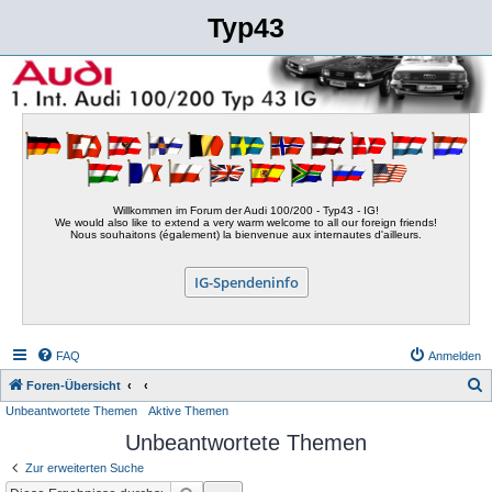
Typ43
Willkommen im Forum der Audi 100/200 - Typ43 - IG!
We would also like to extend a very warm welcome to all our foreign friends!
Nous souhaitons (également) la bienvenue aux internautes d'ailleurs.
IG-Spendeninfo
FAQ
Anmelden
S
Foren-Übersicht
Unbeantwortete Themen
Aktive Themen
u
Unbeantwortete Themen
c
h
Zur erweiterten Suche
e