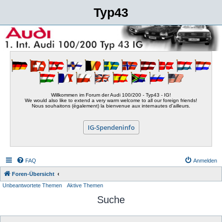
Typ43
Willkommen im Forum der Audi 100/200 - Typ43 - IG!
We would also like to extend a very warm welcome to all our foreign friends!
Nous souhaitons (également) la bienvenue aux internautes d'ailleurs.
IG-Spendeninfo
FAQ
Anmelden
Foren-Übersicht
Unbeantwortete Themen
Aktive Themen
Suche