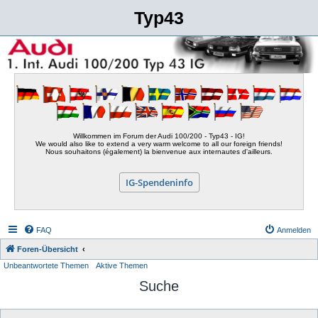
Typ43
Willkommen im Forum der Audi 100/200 - Typ43 - IG!
We would also like to extend a very warm welcome to all our foreign friends!
Nous souhaitons (également) la bienvenue aux internautes d'ailleurs.
IG-Spendeninfo
FAQ
Anmelden
Foren-Übersicht
Unbeantwortete Themen
Aktive Themen
Suche