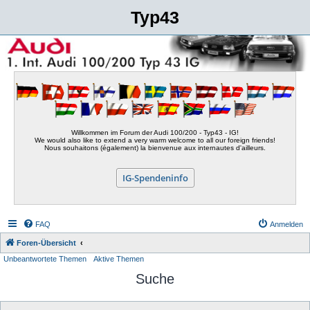
Typ43
Willkommen im Forum der Audi 100/200 - Typ43 - IG!
We would also like to extend a very warm welcome to all our foreign friends!
Nous souhaitons (également) la bienvenue aux internautes d'ailleurs.
IG-Spendeninfo
FAQ
Anmelden
Foren-Übersicht
Unbeantwortete Themen
Aktive Themen
Suche