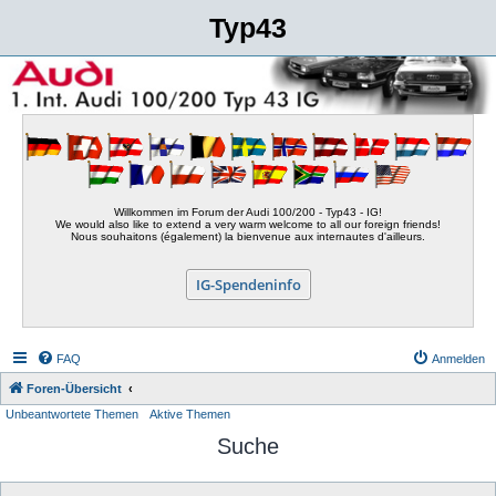
Typ43
Willkommen im Forum der Audi 100/200 - Typ43 - IG!
We would also like to extend a very warm welcome to all our foreign friends!
Nous souhaitons (également) la bienvenue aux internautes d'ailleurs.
IG-Spendeninfo
FAQ
Anmelden
Foren-Übersicht
Unbeantwortete Themen
Aktive Themen
Suche