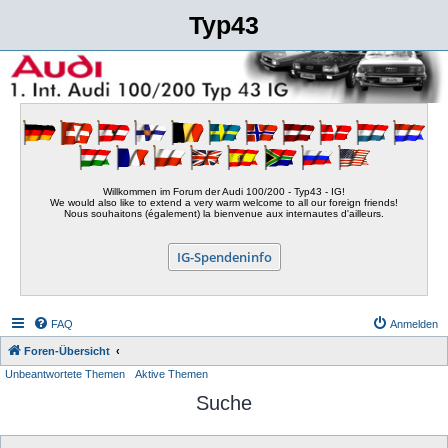
Typ43
Willkommen im Forum der Audi 100/200 - Typ43 - IG!
We would also like to extend a very warm welcome to all our foreign friends!
Nous souhaitons (également) la bienvenue aux internautes d'ailleurs.
IG-Spendeninfo
FAQ
Anmelden
Foren-Übersicht
Unbeantwortete Themen
Aktive Themen
Suche