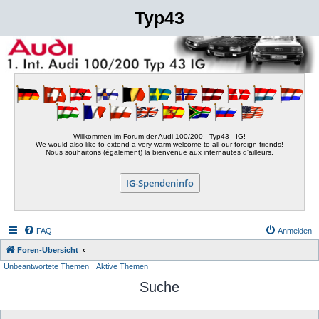
Typ43
Willkommen im Forum der Audi 100/200 - Typ43 - IG!
We would also like to extend a very warm welcome to all our foreign friends!
Nous souhaitons (également) la bienvenue aux internautes d'ailleurs.
IG-Spendeninfo
FAQ
Anmelden
Foren-Übersicht
Unbeantwortete Themen
Aktive Themen
Suche