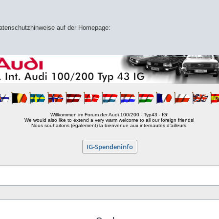
 Datenschutzhinweise auf der Homepage:
Willkommen im Forum der Audi 100/200 - Typ43 - IG!
We would also like to extend a very warm welcome to all our foreign friends!
Nous souhaitons (également) la bienvenue aux internautes d'ailleurs.
IG-Spendeninfo