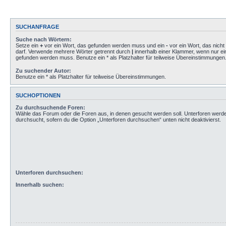
SUCHANFRAGE
Suche nach Wörtern:
Setze ein
+
vor ein Wort, das gefunden werden muss und ein
-
vor ein Wort, das nich
darf. Verwende mehrere Wörter getrennt durch
|
innerhalb einer Klammer, wenn nur ei
gefunden werden muss. Benutze ein * als Platzhalter für teilweise Übereinstimmungen
Zu suchender Autor:
Benutze ein * als Platzhalter für teilweise Übereinstimmungen.
SUCHOPTIONEN
Zu durchsuchende Foren:
Wähle das Forum oder die Foren aus, in denen gesucht werden soll. Unterforen werd
durchsucht, sofern du die Option „Unterforen durchsuchen“ unten nicht deaktivierst.
Unterforen durchsuchen:
Innerhalb suchen: