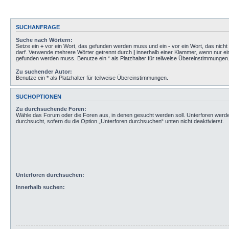
SUCHANFRAGE
Suche nach Wörtern:
Setze ein
+
vor ein Wort, das gefunden werden muss und ein
-
vor ein Wort, das nich
darf. Verwende mehrere Wörter getrennt durch
|
innerhalb einer Klammer, wenn nur ei
gefunden werden muss. Benutze ein * als Platzhalter für teilweise Übereinstimmungen
Zu suchender Autor:
Benutze ein * als Platzhalter für teilweise Übereinstimmungen.
SUCHOPTIONEN
Zu durchsuchende Foren:
Wähle das Forum oder die Foren aus, in denen gesucht werden soll. Unterforen werd
durchsucht, sofern du die Option „Unterforen durchsuchen“ unten nicht deaktivierst.
Unterforen durchsuchen:
Innerhalb suchen: