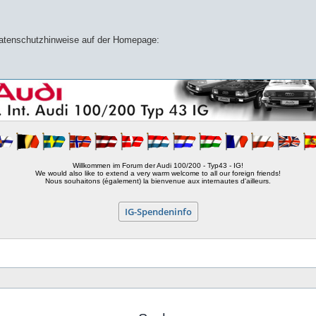
 Datenschutzhinweise auf der Homepage:
Willkommen im Forum der Audi 100/200 - Typ43 - IG!
We would also like to extend a very warm welcome to all our foreign friends!
Nous souhaitons (également) la bienvenue aux internautes d'ailleurs.
IG-Spendeninfo