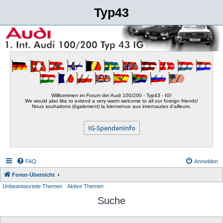
Typ43
Willkommen im Forum der Audi 100/200 - Typ43 - IG!
We would also like to extend a very warm welcome to all our foreign friends!
Nous souhaitons (également) la bienvenue aux internautes d'ailleurs.
IG-Spendeninfo
FAQ
Anmelden
Foren-Übersicht
Unbeantwortete Themen
Aktive Themen
Suche