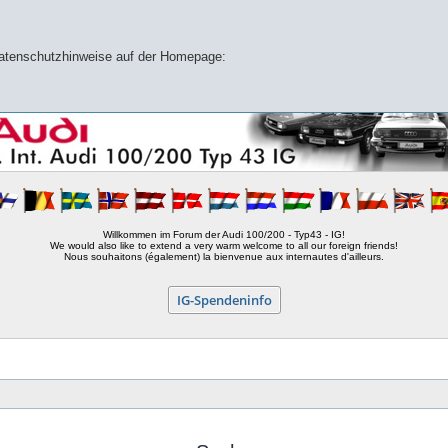
 Datenschutzhinweise auf der Homepage:
Willkommen im Forum der Audi 100/200 - Typ43 - IG!
We would also like to extend a very warm welcome to all our foreign friends!
Nous souhaitons (également) la bienvenue aux internautes d'ailleurs.
IG-Spendeninfo