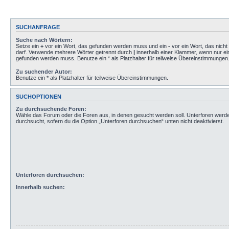
SUCHANFRAGE
Suche nach Wörtern:
Setze ein
+
vor ein Wort, das gefunden werden muss und ein
-
vor ein Wort, das nich
darf. Verwende mehrere Wörter getrennt durch
|
innerhalb einer Klammer, wenn nur ei
gefunden werden muss. Benutze ein * als Platzhalter für teilweise Übereinstimmungen
Zu suchender Autor:
Benutze ein * als Platzhalter für teilweise Übereinstimmungen.
SUCHOPTIONEN
Zu durchsuchende Foren:
Wähle das Forum oder die Foren aus, in denen gesucht werden soll. Unterforen werd
durchsucht, sofern du die Option „Unterforen durchsuchen“ unten nicht deaktivierst.
Unterforen durchsuchen:
Innerhalb suchen: