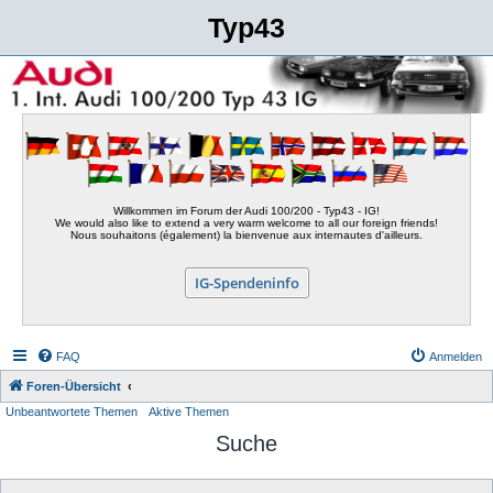
Typ43
Willkommen im Forum der Audi 100/200 - Typ43 - IG!
We would also like to extend a very warm welcome to all our foreign friends!
Nous souhaitons (également) la bienvenue aux internautes d'ailleurs.
IG-Spendeninfo
FAQ
Anmelden
Foren-Übersicht
Unbeantwortete Themen
Aktive Themen
Suche