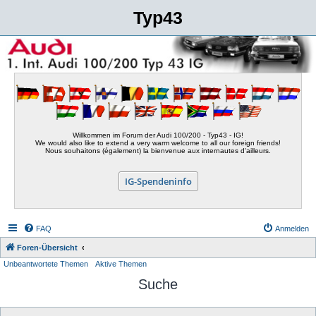
Typ43
Willkommen im Forum der Audi 100/200 - Typ43 - IG!
We would also like to extend a very warm welcome to all our foreign friends!
Nous souhaitons (également) la bienvenue aux internautes d'ailleurs.
IG-Spendeninfo
FAQ
Anmelden
Foren-Übersicht
Unbeantwortete Themen
Aktive Themen
Suche