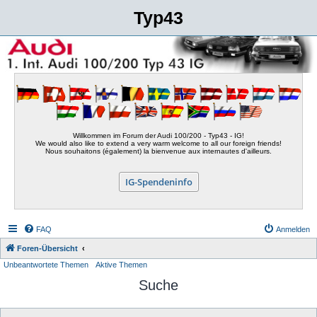
Typ43
Willkommen im Forum der Audi 100/200 - Typ43 - IG!
We would also like to extend a very warm welcome to all our foreign friends!
Nous souhaitons (également) la bienvenue aux internautes d'ailleurs.
IG-Spendeninfo
FAQ
Anmelden
Foren-Übersicht
Unbeantwortete Themen
Aktive Themen
Suche