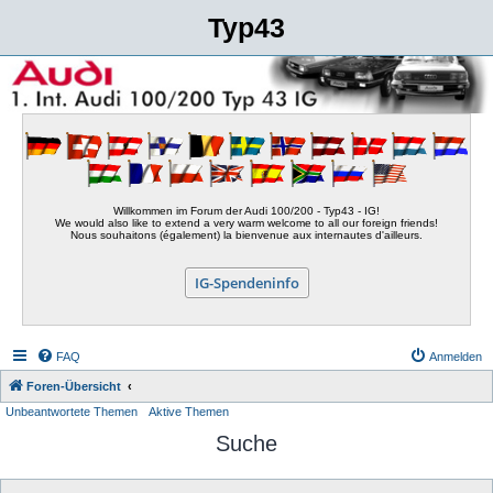
Typ43
Willkommen im Forum der Audi 100/200 - Typ43 - IG!
We would also like to extend a very warm welcome to all our foreign friends!
Nous souhaitons (également) la bienvenue aux internautes d'ailleurs.
IG-Spendeninfo
FAQ
Anmelden
Foren-Übersicht
Unbeantwortete Themen
Aktive Themen
Suche