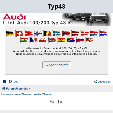
Typ43
Willkommen im Forum der Audi 100/200 - Typ43 - IG!
We would also like to extend a very warm welcome to all our foreign friends!
Nous souhaitons (également) la bienvenue aux internautes d'ailleurs.
IG-Spendeninfo
FAQ
Anmelden
Foren-Übersicht
Unbeantwortete Themen
Aktive Themen
Suche