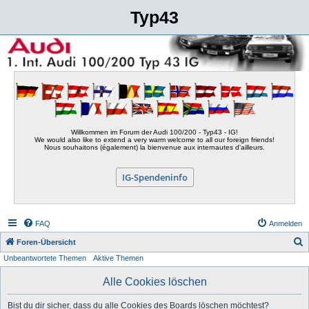
Typ43
Willkommen im Forum der Audi 100/200 - Typ43 - IG!
We would also like to extend a very warm welcome to all our foreign friends!
Nous souhaitons (également) la bienvenue aux internautes d'ailleurs.
IG-Spendeninfo
FAQ
Anmelden
S
Foren-Übersicht
Unbeantwortete Themen
Aktive Themen
u
c
Alle Cookies löschen
h
Bist du dir sicher, dass du alle Cookies des Boards löschen möchtest?
e