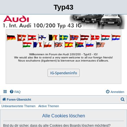
Typ43
Willkommen im Forum der Audi 100/200 - Typ43 - IG!
We would also like to extend a very warm welcome to all our foreign friends!
Nous souhaitons (également) la bienvenue aux internautes d'ailleurs.
IG-Spendeninfo
FAQ
Anmelden
S
Foren-Übersicht
Unbeantwortete Themen
Aktive Themen
u
c
Alle Cookies löschen
h
Bist du dir sicher, dass du alle Cookies des Boards löschen möchtest?
e