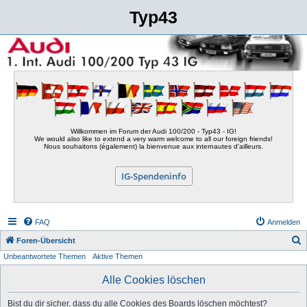
Typ43
Willkommen im Forum der Audi 100/200 - Typ43 - IG!
We would also like to extend a very warm welcome to all our foreign friends!
Nous souhaitons (également) la bienvenue aux internautes d'ailleurs.
IG-Spendeninfo
FAQ
Anmelden
S
Foren-Übersicht
Unbeantwortete Themen
Aktive Themen
u
c
Alle Cookies löschen
h
Bist du dir sicher, dass du alle Cookies des Boards löschen möchtest?
e