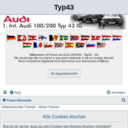
Typ43
Willkommen im Forum der Audi 100/200 - Typ43 - IG!
We would also like to extend a very warm welcome to all our foreign friends!
Nous souhaitons (également) la bienvenue aux internautes d'ailleurs.
IG-Spendeninfo
FAQ
Anmelden
S
Foren-Übersicht
Unbeantwortete Themen
Aktive Themen
u
c
Alle Cookies löschen
h
Bist du dir sicher, dass du alle Cookies des Boards löschen möchtest?
e