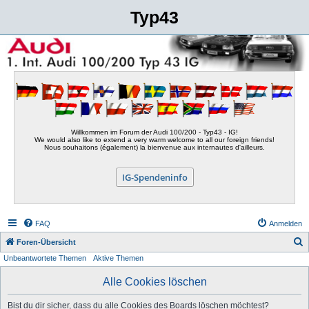
Typ43
Willkommen im Forum der Audi 100/200 - Typ43 - IG!
We would also like to extend a very warm welcome to all our foreign friends!
Nous souhaitons (également) la bienvenue aux internautes d'ailleurs.
IG-Spendeninfo
FAQ
Anmelden
S
Foren-Übersicht
Unbeantwortete Themen
Aktive Themen
u
c
Alle Cookies löschen
h
Bist du dir sicher, dass du alle Cookies des Boards löschen möchtest?
e