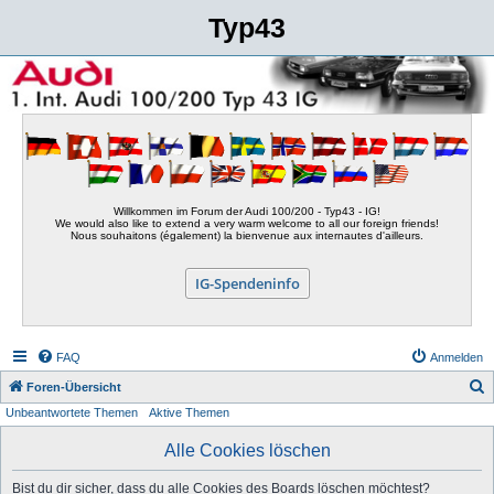
Typ43
Willkommen im Forum der Audi 100/200 - Typ43 - IG!
We would also like to extend a very warm welcome to all our foreign friends!
Nous souhaitons (également) la bienvenue aux internautes d'ailleurs.
IG-Spendeninfo
FAQ
Anmelden
S
Foren-Übersicht
Unbeantwortete Themen
Aktive Themen
u
c
Alle Cookies löschen
h
Bist du dir sicher, dass du alle Cookies des Boards löschen möchtest?
e