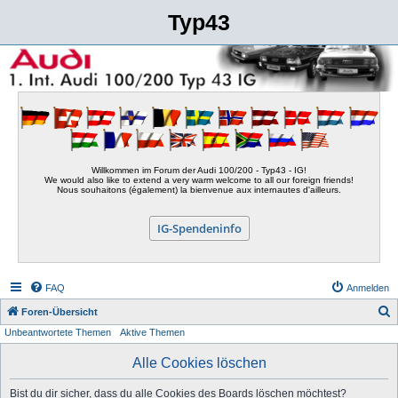
Typ43
Willkommen im Forum der Audi 100/200 - Typ43 - IG!
We would also like to extend a very warm welcome to all our foreign friends!
Nous souhaitons (également) la bienvenue aux internautes d'ailleurs.
IG-Spendeninfo
FAQ
Anmelden
S
Foren-Übersicht
Unbeantwortete Themen
Aktive Themen
u
c
Alle Cookies löschen
h
Bist du dir sicher, dass du alle Cookies des Boards löschen möchtest?
e