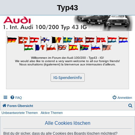
Typ43
Willkommen im Forum der Audi 100/200 - Typ43 - IG!
We would also like to extend a very warm welcome to all our foreign friends!
Nous souhaitons (également) la bienvenue aux internautes d'ailleurs.
IG-Spendeninfo
FAQ
Anmelden
S
Foren-Übersicht
Unbeantwortete Themen
Aktive Themen
u
c
Alle Cookies löschen
h
Bist du dir sicher, dass du alle Cookies des Boards löschen möchtest?
e