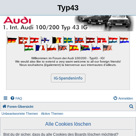
Typ43
Willkommen im Forum der Audi 100/200 - Typ43 - IG!
We would also like to extend a very warm welcome to all our foreign friends!
Nous souhaitons (également) la bienvenue aux internautes d'ailleurs.
IG-Spendeninfo
FAQ
Anmelden
S
Foren-Übersicht
Unbeantwortete Themen
Aktive Themen
u
c
Alle Cookies löschen
h
Bist du dir sicher, dass du alle Cookies des Boards löschen möchtest?
e