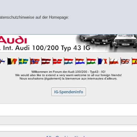
 Datenschutzhinweise auf der Homepage:
Willkommen im Forum der Audi 100/200 - Typ43 - IG!
We would also like to extend a very warm welcome to all our foreign friends!
Nous souhaitons (également) la bienvenue aux internautes d'ailleurs.
IG-Spendeninfo