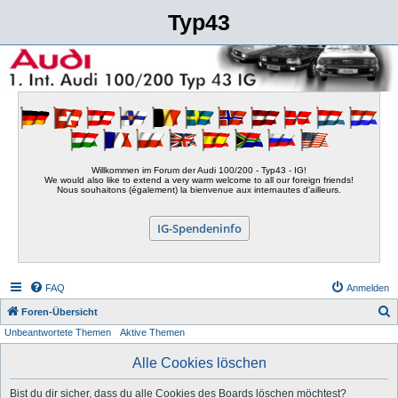
Typ43
Willkommen im Forum der Audi 100/200 - Typ43 - IG!
We would also like to extend a very warm welcome to all our foreign friends!
Nous souhaitons (également) la bienvenue aux internautes d'ailleurs.
IG-Spendeninfo
FAQ
Anmelden
S
Foren-Übersicht
Unbeantwortete Themen
Aktive Themen
u
c
Alle Cookies löschen
h
Bist du dir sicher, dass du alle Cookies des Boards löschen möchtest?
e