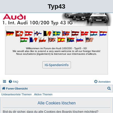
Typ43
Willkommen im Forum der Audi 100/200 - Typ43 - IG!
We would also like to extend a very warm welcome to all our foreign friends!
Nous souhaitons (également) la bienvenue aux internautes d'ailleurs.
IG-Spendeninfo
FAQ
Anmelden
S
Foren-Übersicht
Unbeantwortete Themen
Aktive Themen
u
c
Alle Cookies löschen
h
Bist du dir sicher, dass du alle Cookies des Boards löschen möchtest?
e