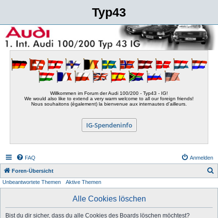
Typ43
Willkommen im Forum der Audi 100/200 - Typ43 - IG!
We would also like to extend a very warm welcome to all our foreign friends!
Nous souhaitons (également) la bienvenue aux internautes d'ailleurs.
IG-Spendeninfo
FAQ
Anmelden
S
Foren-Übersicht
Unbeantwortete Themen
Aktive Themen
u
c
Alle Cookies löschen
h
Bist du dir sicher, dass du alle Cookies des Boards löschen möchtest?
e