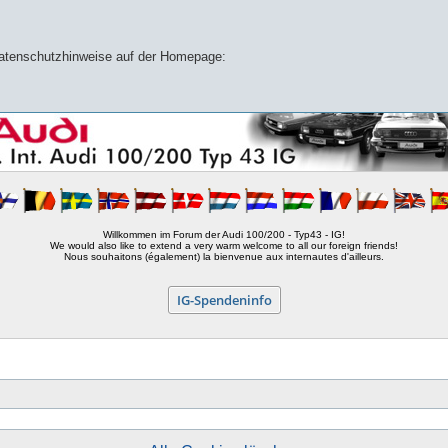
 Datenschutzhinweise auf der Homepage:
Willkommen im Forum der Audi 100/200 - Typ43 - IG!
We would also like to extend a very warm welcome to all our foreign friends!
Nous souhaitons (également) la bienvenue aux internautes d'ailleurs.
IG-Spendeninfo