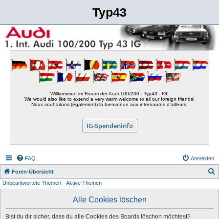
Typ43
Willkommen im Forum der Audi 100/200 - Typ43 - IG!
We would also like to extend a very warm welcome to all our foreign friends!
Nous souhaitons (également) la bienvenue aux internautes d'ailleurs.
IG-Spendeninfo
FAQ
Anmelden
S
Foren-Übersicht
Unbeantwortete Themen
Aktive Themen
u
c
Alle Cookies löschen
h
Bist du dir sicher, dass du alle Cookies des Boards löschen möchtest?
e