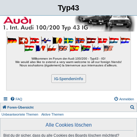
Typ43
Willkommen im Forum der Audi 100/200 - Typ43 - IG!
We would also like to extend a very warm welcome to all our foreign friends!
Nous souhaitons (également) la bienvenue aux internautes d'ailleurs.
IG-Spendeninfo
FAQ
Anmelden
S
Foren-Übersicht
Unbeantwortete Themen
Aktive Themen
u
c
Alle Cookies löschen
h
Bist du dir sicher, dass du alle Cookies des Boards löschen möchtest?
e