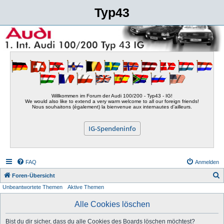
Typ43
Willkommen im Forum der Audi 100/200 - Typ43 - IG!
We would also like to extend a very warm welcome to all our foreign friends!
Nous souhaitons (également) la bienvenue aux internautes d'ailleurs.
IG-Spendeninfo
FAQ
Anmelden
S
Foren-Übersicht
Unbeantwortete Themen
Aktive Themen
u
c
Alle Cookies löschen
h
Bist du dir sicher, dass du alle Cookies des Boards löschen möchtest?
e