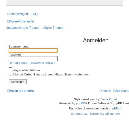
Schnellzugriff
FAQ
Foren-Übersicht
Unbeantwortete Themen
Aktive Themen
Anmelden
Benutzername:
Passwort:
Ich habe mein Passwort vergessen
Angemeldet bleiben
Meinen Online-Status während dieser Sitzung verbergen
Foren-Übersicht
Kontakt
Alle Cook
Style developed by
Zuma Portal
,
Powered by
phpBB
® Forum Software © phpBB Limi
Deutsche Übersetzung durch
phpBB.de
Datenschutz
|
Nutzungsbedingungen