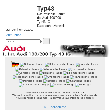
Typ43
Das offizielle Forum
der Audi 100/200
Typ43-IG -
Datenschutzhinweise
auf der Homepage:
Zum Inhalt
E
S
r
u
c
w
h
e
e
i
t
e
r
t
e
S
u
c
h
e
Willkommen im Forum der Audi 100/200 - Typ43 - IG!
We would also like to extend a very warm welcome to all our foreign friends!
Nous souhaitons (également) la bienvenue aux internautes d'ailleurs.
IG-Spendeninfo