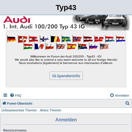
Typ43
Willkommen im Forum der Audi 100/200 - Typ43 - IG!
We would also like to extend a very warm welcome to all our foreign friends!
Nous souhaitons (également) la bienvenue aux internautes d'ailleurs.
IG-Spendeninfo
FAQ
Anmelden
S
Foren-Übersicht
Unbeantwortete Themen
Aktive Themen
u
c
Anmelden
h
Benutzername:
e